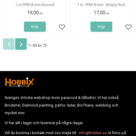
1 m.PPM 8 mm.Russell
1 m. PPM 8 mm. Simply Red.
19,00
17,00
KR
KR
Köp
Köp
Lägg till i favoriter
Lägg
1–
50
av
72
Sveriges största webshop inom paracord & tillbehör. Vi har också
Broderier, Diamond painting, pärlor, läder, BioThane, webbing och
mycket mer.
Vi har allt i lager och levererar på några dagar.
Vill du komma i kontakt med oss mejla till :
info@hobbix.se
Vi finns på