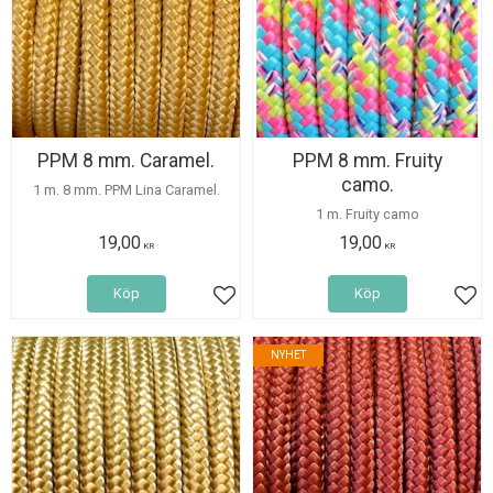
PPM 8 mm. Caramel.
PPM 8 mm. Fruity
camo.
1 m. 8 mm. PPM Lina Caramel.
1 m. Fruity camo
19,00
19,00
KR
KR
Köp
Köp
Lägg till i favoriter
Lägg
NYHET