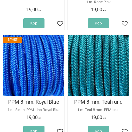
1 m. Rose Pink
19,00
19,00
KR
KR
Köp
Köp
Lägg till i favoriter
Lägg
NYHET
PPM 8 mm. Royal Blue
PPM 8 mm. Teal rund
1 m. 8 mm. PPM Lina Royal Blue
1 m. Teal 8 mm. PPM-lina.
19,00
19,00
KR
KR
Köp
Köp