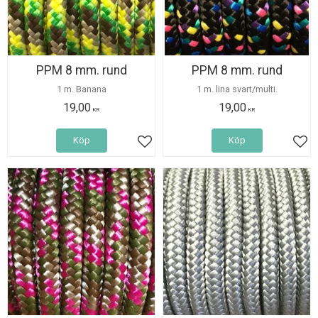
PPM 8 mm. rund
PPM 8 mm. rund
1 m. Banana
1 m. lina svart/multi.
19,00
19,00
KR
KR
Köp
Köp
Lägg till i favoriter
Lägg