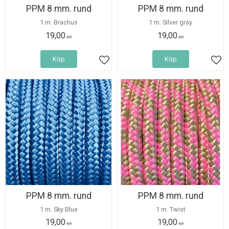
PPM 8 mm. rund
PPM 8 mm. rund
1 m. Brachus
1 m. Silver gray
19,00
19,00
KR
KR
Köp
Köp
Lägg till i favoriter
Lägg
PPM 8 mm. rund
PPM 8 mm. rund
1 m. Sky Blue
1 m. Twist
19,00
19,00
KR
KR