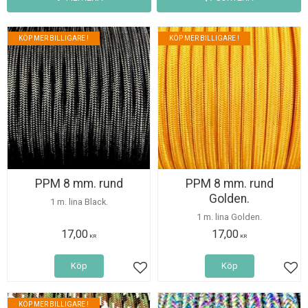
KÖP MER BILLIGARE !
KÖP MER BILLIGARE !
PPM 8 mm. rund
PPM 8 mm. rund
Golden.
1 m. lina Black.
1 m. lina Golden.
17,00
17,00
KR
KR
Köp
Köp
Lägg till i favoriter
Lägg
KÖP MER BILLIGARE !