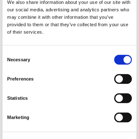
We also share information about your use of our site with
our social media, advertising and analytics partners who
may combine it with other information that you’ve
provided to them or that they’ve collected from your use
of their services.
C
Necessary
o
PPM 8 mm. rund
PPM 8 mm. rund
n
s
1 m. lina Fuchsia.
1 m. lina Pony pastell.
Preferences
e
19,00
19,00
KR
KR
n
t
Statistics
Köp
Köp
Lägg till i favoriter
Lägg
S
e
ÅTER I LAGER
Marketing
l
e
c