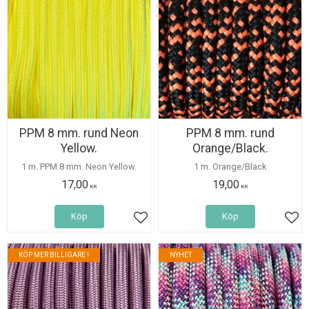
PPM 8 mm. rund Neon
PPM 8 mm. rund
Yellow.
Orange/Black.
1 m. PPM 8 mm. Neon Yellow.
1 m. Orange/Black
17,00
19,00
KR
KR
Köp
Köp
Lägg till i favoriter
Lägg
KÖP MER BILLIGARE !
NYHET