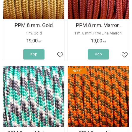
PPM 8 mm. Gold
PPM 8 mm. Marron.
1 m. Gold
1 m. 8 mm. PPM Lina Marron.
19,00
19,00
KR
KR
Köp
Köp
Lägg till i favoriter
Lägg
NYHET