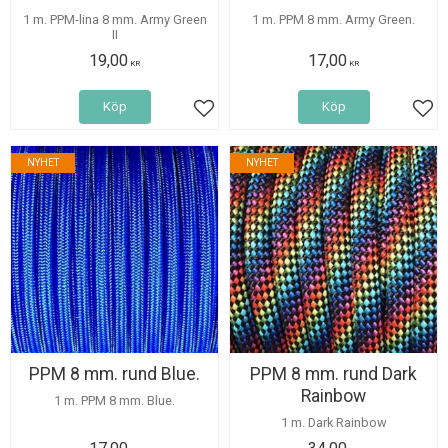
1 m. PPM-lina 8 mm. Army Green
1 m. PPM 8 mm. Army Green.
II
19,00
17,00
KR
KR
Köp
Köp
Lägg till i favoriter
Lägg
NYHET
NYHET
PPM 8 mm. rund Blue.
PPM 8 mm. rund Dark
Rainbow
1 m. PPM 8 mm. Blue.
1 m. Dark Rainbow