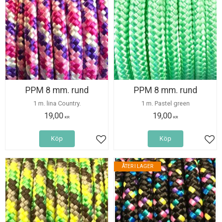
PPM 8 mm. rund
PPM 8 mm. rund
1 m. lina Country.
1 m. Pastel green
19,00
19,00
KR
KR
Köp
Köp
Lägg till i favoriter
Lägg
ÅTER I LAGER