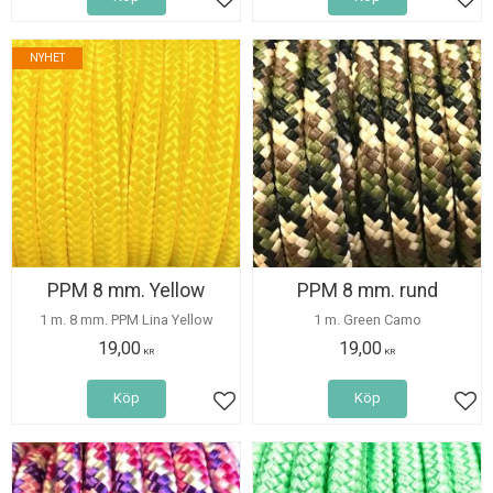
Lägg till i favoriter
Lägg
NYHET
PPM 8 mm. Yellow
PPM 8 mm. rund
1 m. 8 mm. PPM Lina Yellow
1 m. Green Camo
19,00
19,00
KR
KR
Köp
Köp
Lägg till i favoriter
Lägg