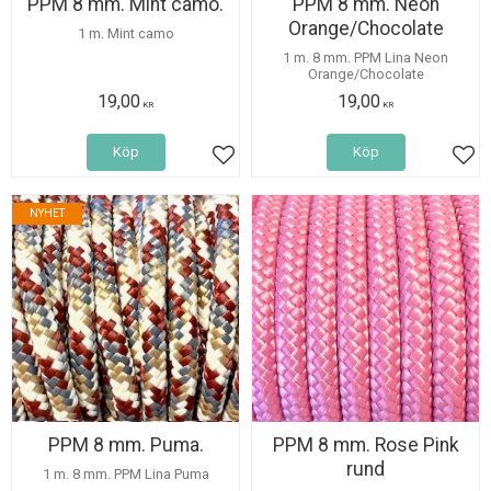
PPM 8 mm. Mint camo.
PPM 8 mm. Neon
Orange/Chocolate
1 m. Mint camo
1 m. 8 mm. PPM Lina Neon
Orange/Chocolate
19,00
19,00
KR
KR
Köp
Köp
Lägg till i favoriter
Lägg
NYHET
PPM 8 mm. Puma.
PPM 8 mm. Rose Pink
rund
1 m. 8 mm. PPM Lina Puma