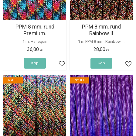
PPM 8 mm. rund
PPM 8 mm. rund
Premium.
Rainbow II
1 m. Harlequin
1 m.PPM 8 mm. Rainbow II.
36,00
28,00
KR
KR
Köp
Köp
Lägg till i favoriter
Lägg
NYHET
NYHET