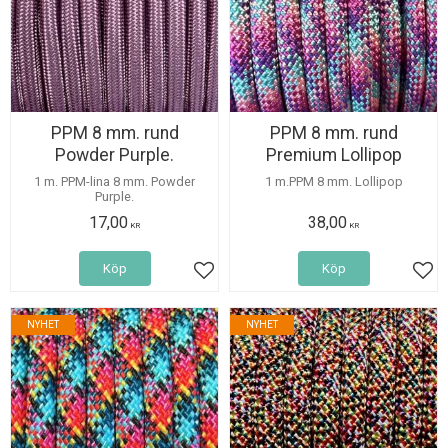
PPM 8 mm. rund
PPM 8 mm. rund
Powder Purple.
Premium Lollipop
1 m. PPM-lina 8 mm. Powder
1 m.PPM 8 mm. Lollipop
Purple.
17,00
38,00
KR
KR
Köp
Köp
Lägg till i favoriter
Lägg
NYHET
NYHET