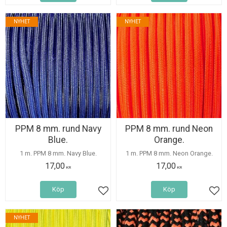
NYHET
NYHET
PPM 8 mm. rund Navy
PPM 8 mm. rund Neon
Blue.
Orange.
1 m. PPM 8 mm. Navy Blue.
1 m. PPM 8 mm. Neon Orange.
17,00
17,00
KR
KR
Köp
Köp
Lägg till i favoriter
Lägg
NYHET