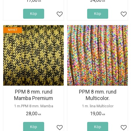
17,00
34,00
KR
KR
Köp
Köp
Lägg till i favoriter
Lägg
NYHET
PPM 8 mm. rund
PPM 8 mm. rund
Mamba Premium
Multicolor.
1 m.PPM 8 mm. Mamba
1 m. lina Multicolor
28,00
19,00
KR
KR
Köp
Köp
Lägg till i favoriter
Lägg