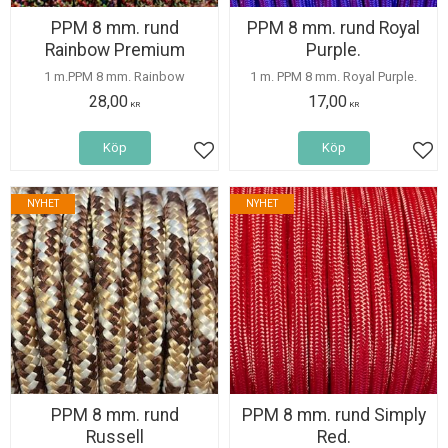
PPM 8 mm. rund
PPM 8 mm. rund Royal
Rainbow Premium
Purple.
1 m.PPM 8 mm. Rainbow
1 m. PPM 8 mm. Royal Purple.
28,00
17,00
KR
KR
Köp
Köp
Lägg till i favoriter
Lägg
NYHET
NYHET
PPM 8 mm. rund
PPM 8 mm. rund Simply
Russell
Red.