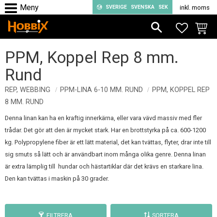
SVERIGE
SVENSKA
SEK
inkl. moms
Meny
FAVORIT
KUND
PPM, Koppel Rep 8 mm.
Rund
REP, WEBBING
PPM-LINA 6-10 MM. RUND
PPM, KOPPEL REP
8 MM. RUND
Denna linan kan ha en kraftig innerkärna, eller vara vävd massiv med fler
trådar. Det gör att den är mycket stark. Har en brottstyrka på ca. 600-1200
kg. Polypropylene fiber är ett lätt material, det kan tvättas, flyter, drar inte till
sig smuts så lätt och är användbart inom många olika genre. Denna linan
är extra lämplig till hundar och hästartiklar där det krävs en starkare lina.
Den kan tvättas i maskin på 30 grader.
FILTRERA
SORTERA