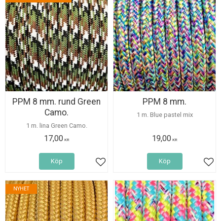
PPM 8 mm. rund Green
PPM 8 mm.
Camo.
1 m. Blue pastel mix
1 m. lina Green Camo.
17,00
19,00
KR
KR
Köp
Köp
Lägg till i favoriter
Lägg
NYHET