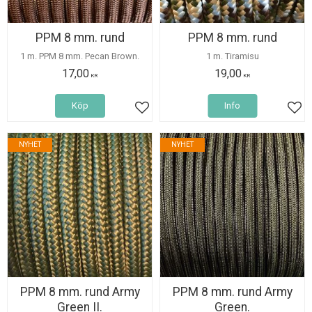
PPM 8 mm. rund
PPM 8 mm. rund
1 m. PPM 8 mm. Pecan Brown.
1 m. Tiramisu
17,00
19,00
KR
KR
Köp
Info
Lägg till i favoriter
Lägg
NYHET
NYHET
PPM 8 mm. rund Army
PPM 8 mm. rund Army
Green II.
Green.