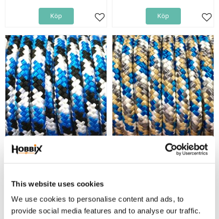
Köp
Köp
Lägg till i favoriter
Lägg
PPM 8 mm. rund
PPM 8 mm. rund
1 m. lina färg Bluebay.
1 m. Blue Hill
19,00
19,00
KR
KR
This website uses cookies
Köp
Köp
We use cookies to personalise content and ads, to
Lägg till i favoriter
Lägg
provide social media features and to analyse our traffic.