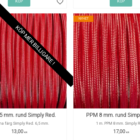
KÖP
KÖP
Lägg till i favoriter
NYHET
KÖP MER BILLIGARE !
5 mm. rund Simply Red.
PPM 8 mm. rund Simpl
ina färg Simply Red. 6,5 mm.
1 m. PPM 8 mm. Sim
13,00
17,00
KR
KR