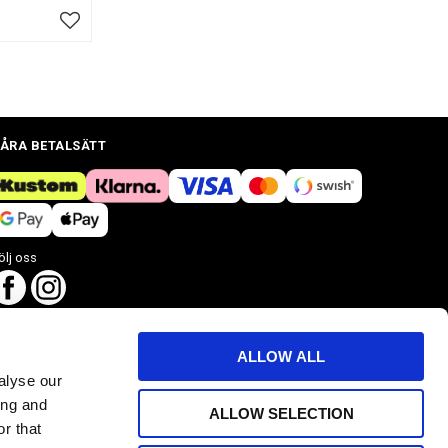
Lägg till i favoriter
ÅRA BETALSÄTT
ölj oss
ALLOW ALL
alyse our
ing and
ALLOW SELECTION
r that