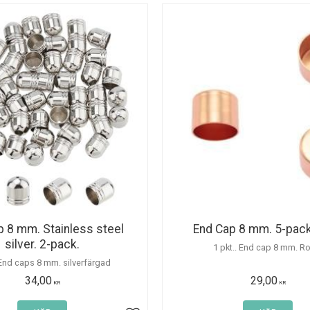
p 8 mm. Stainless steel
End Cap 8 mm. 5-pac
silver. 2-pack.
1 pkt.. End cap 8 mm. R
 End caps 8 mm. silverfärgad
34,00
29,00
KR
KR