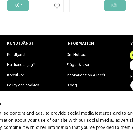
KÖP
KÖP
Lägg till i favoriter
KUNDTJÄNST
INFORMATION
V
Kundtjänst
Om Hobbix
Hur handlar jag?
Frågor & svar
Köpvillkor
Inspiration tips & ideér.
F
Policy och cookies
Blogg
Mina sidor
s
ise content and ads, to provide social media features and to an
rmation about your use of our site with our social media, advertis
 combine it with other information that you’ve provided to them o