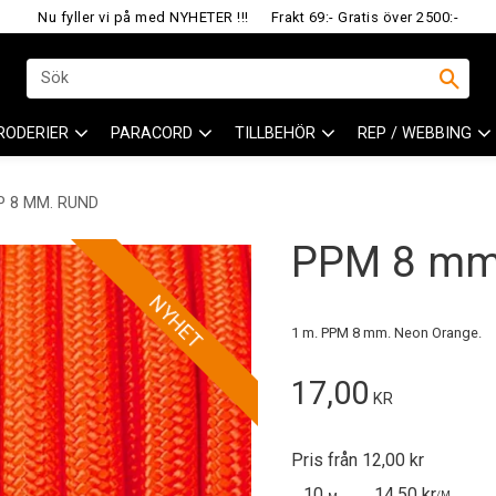
Nu fyller vi på med NYHETER !!!
Frakt 69:- Gratis över 2500:-
RODERIER
PARACORD
TILLBEHÖR
REP / WEBBING
P 8 MM. RUND
PPM 8 mm.
NYHET
1 m. PPM 8 mm. Neon Orange.
17,00
KR
Pris från 12,00 kr
10
14,50 kr
/
M