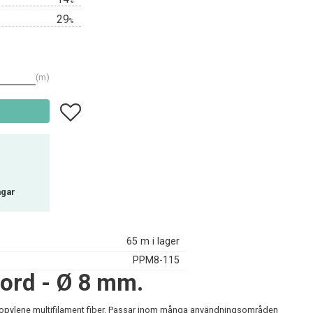
%
29
%
m
Lägg till i favoriter
agar
65 m i lager
PPM8-115
ord - Ø 8 mm.
ypropylene multifilament fiber. Passar inom många användningsområden