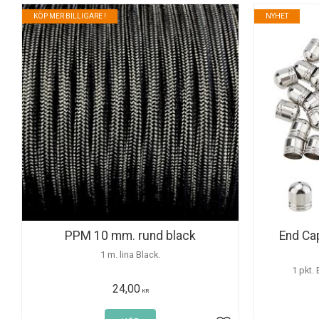
KÖP MER BILLIGARE !
NYHET
PPM 10 mm. rund black
End Ca
1 m. lina Black.
1 pkt.
24,00
KR