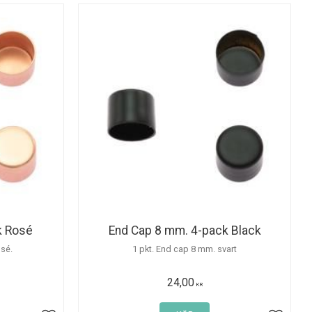
k Rosé
End Cap 8 mm. 4-pack Black
osé.
1 pkt. End cap 8 mm. svart
24,00
KR