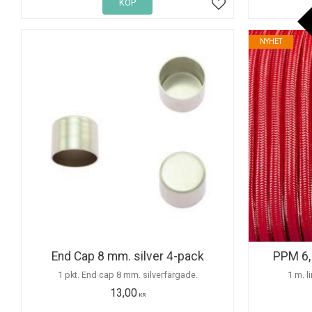
KÖP
Lägg till i favoriter
NYHET
End Cap 8 mm. silver 4-pack
PPM 6,
1 pkt. End cap 8 mm. silverfärgade.
1 m. l
13,00
KR