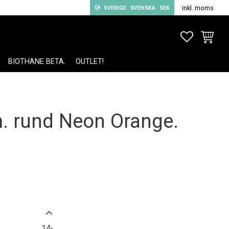
inkl. moms
SVERIGE
SVENSKA
SEK
FAVORITE
KUNDV
BIOTHANE BETA.
OUTLET!
 rund Neon Orange.
14