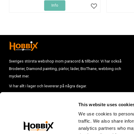
Info
Lägg till i favoriter
Sveriges största webshop inom paracord & tillbehör. Vi har också
Broderier, Diamond painting, pärlor, läder, BioThane, webbing och
mycket mer.
Vi har allt i lager och levererar på några dagar.
Vill du komma i kontakt med oss mejla till :
info@hobbix.se
Vi finns på
Västkusten i Uddevalla.
This website uses cookie
E-post:
info@hobbix.se
We use cookies to personal
Öppettider:
Vill du göra ett besök på vårt lager, kontakta oss innan.
traffic. We also share info
analytics partners who may