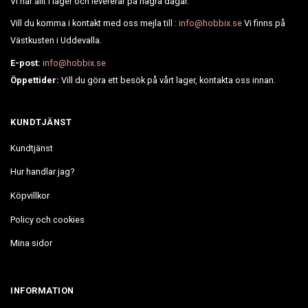
Vi har allt i lager och levererar på några dagar.
Vill du komma i kontakt med oss mejla till :
info@hobbix.se
Vi finns på
Västkusten i Uddevalla.
E-post:
info@hobbix.se
Öppettider:
Vill du göra ett besök på vårt lager, kontakta oss innan.
KUNDTJÄNST
Kundtjänst
Hur handlar jag?
Köpvillkor
Policy och cookies
Mina sidor
INFORMATION