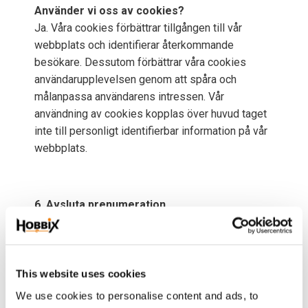
Använder vi oss av cookies?
Ja. Våra cookies förbättrar tillgången till vår
webbplats och identifierar återkommande
besökare. Dessutom förbättrar våra cookies
användarupplevelsen genom att spåra och
målanpassa användarens intressen. Vår
användning av cookies kopplas över huvud taget
inte till personligt identifierbar information på vår
webbplats.
6. Avsluta prenumeration
Vi använder den e-postadress du förser oss med
för att skicka information och uppdateringar som
angår din beställning, enstaka nyhetsbrev,
relaterad produktinformation etc. Om du inte
This website uses cookies
längre vill ta emot sådana meddelanden hittar du
We use cookies to personalise content and ads, to
information om hur du avslutar prenumerationen i