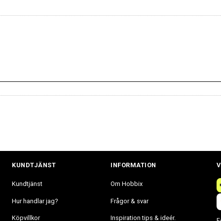
KUNDTJÄNST
INFORMATION
V
Kundtjänst
Om Hobbix
Hur handlar jag?
Frågor & svar
Köpvillkor
Inspiration tips & ideér.
F