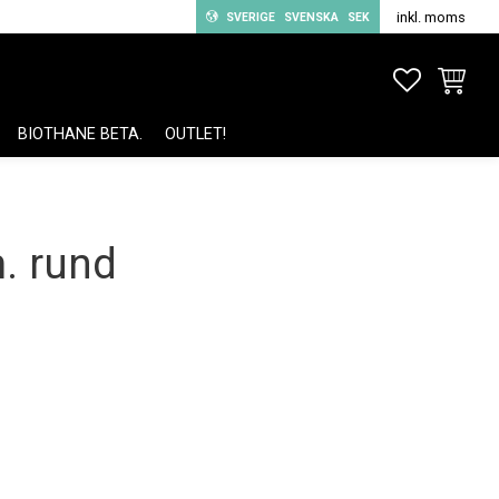
inkl. moms
SVERIGE
SVENSKA
SEK
FAVORITE
KUNDV
BIOTHANE BETA.
OUTLET!
. rund