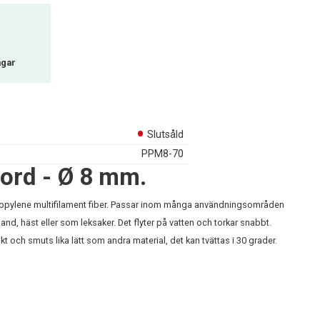
agar
Slutsåld
PPM8-70
ord - Ø 8 mm.
ypropylene multifilament fiber. Passar inom många användningsområden
d, häst eller som leksaker. Det flyter på vatten och torkar snabbt.
fukt och smuts lika lätt som andra material, det kan tvättas i 30 grader.