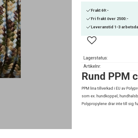
Frakt 69:-
Fri frakt över 2500:-
Leveranstid 1-3 arbetsd
Lägg till i favoriter
Lagerstatus
Artikelnr
Rund PPM c
PPM lina tillverkad i EU av Pol
som ex. hundkoppel, hundhalsban
Polypropylene drar inte till sig 