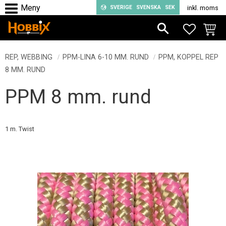
SVERIGE
SVENSKA
SEK
inkl. moms
Meny
FAVORIT
KUND
REP, WEBBING
PPM-LINA 6-10 MM. RUND
PPM, KOPPEL REP
8 MM. RUND
PPM 8 mm. rund
1 m. Twist