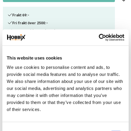
Frakt 69:-
Fri frakt över 2500:-
Leveranstid 1-3 arbetsdagar
Lagerstatus
11 m i lager
This website uses cookies
Artikelnr
PPM8-72
We use cookies to personalise content and ads, to
Rund PPM cord - Ø 8 mm.
provide social media features and to analyse our traffic.
We also share information about your use of our site with
PPM lina tillverkad i EU av Polypropylene multifilament fiber. Passar inom
our social media, advertising and analytics partners who
många användningsområden som ex. hundkoppel, hundhalsband, häst
may combine it with other information that you’ve
eller som leksaker. Det flyter på vatten och torkar snabbt. Polypropylene
provided to them or that they’ve collected from your use
drar inte till sig fukt och smuts lika lätt som andra material, det kan tvättas i
of their services.
30 grader.
C