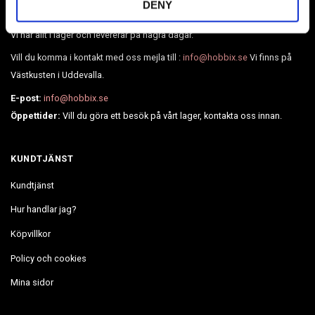
DENY
mycket mer.
Vi har allt i lager och levererar på några dagar.
Vill du komma i kontakt med oss mejla till :
info@hobbix.se
Vi finns på
Västkusten i Uddevalla.
E-post:
info@hobbix.se
Öppettider:
Vill du göra ett besök på vårt lager, kontakta oss innan.
KUNDTJÄNST
Kundtjänst
Hur handlar jag?
Köpvillkor
Policy och cookies
Mina sidor