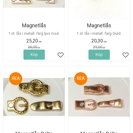
Magnetlås
Magnetlås
1 st. lås i metall. färg ljus rosé.
1 st. lås i metall. färg Guld.
25,20
20,30
KR
KR
36,00
29,00
KR
KR
Köp
Köp
Lägg till i favoriter
Lägg
30
30
%
%