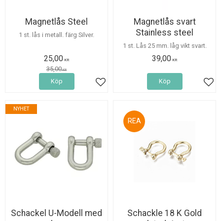
Magnetlås Steel
Magnetlås svart
Stainless steel
1 st. lås i metall. färg Silver.
1 st. Lås 25 mm. låg vikt svart.
25,00
39,00
KR
KR
35,00
KR
Köp
Köp
Lägg till i favoriter
Lägg
NYHET
20
%
Schackel U-Modell med
Schackle 18 K Gold