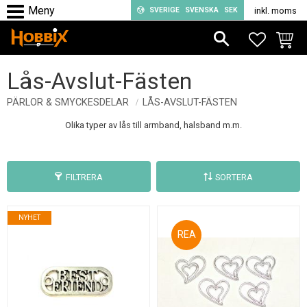
SVERIGE
SVENSKA
SEK
inkl. moms
Meny
FAVORIT
KUND
Lås-Avslut-Fästen
PÄRLOR & SMYCKESDELAR
LÅS-AVSLUT-FÄSTEN
Olika typer av lås till armband, halsband m.m.
FILTRERA
SORTERA
NYHET
36
%