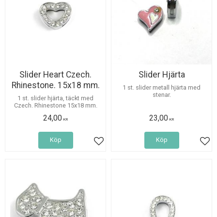
Slider Heart Czech.
Slider Hjärta
Rhinestone. 15x18 mm.
1 st. slider metall hjärta med
stenar.
1 st. slider hjärta, täckt med
Czech. Rhinestone 15x18 mm.
24,00
23,00
KR
KR
Köp
Köp
Lägg till i favoriter
Lägg