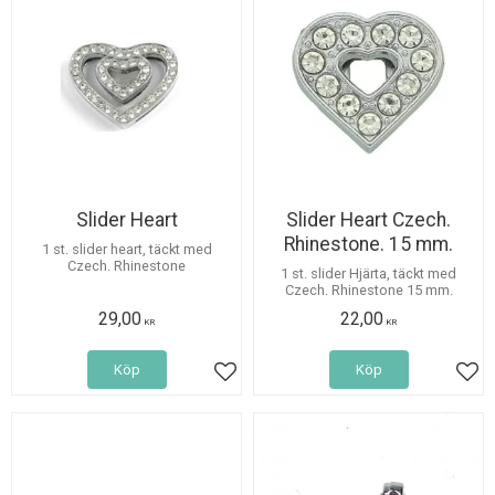
Slider Heart
Slider Heart Czech.
Rhinestone. 15 mm.
1 st. slider heart, täckt med
Czech. Rhinestone
1 st. slider Hjärta, täckt med
Czech. Rhinestone 15 mm.
29,00
22,00
KR
KR
Köp
Köp
Lägg till i favoriter
Lägg