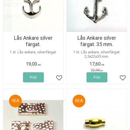
Lås Ankare silver
Lås Ankare silver
färgat.
färgat. 35 mm.
1 st. Lås ankare, silverfärgat.
1 st. Lås ankare, silverfärgat.
2,5x22x35 mm.
19,00
17,60
KR
KR
22,00
KR
Köp
Köp
Lägg till i favoriter
Lägg
30
30
%
%