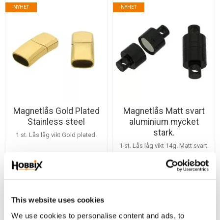
NYHET
NYHET
Magnetlås Gold Plated
Magnetlås Matt svart
Stainless steel
aluminium mycket
stark.
1 st. Lås låg vikt Gold plated.
1 st. Lås låg vikt 14g. Matt svart.
39,00
45,00
KR
KR
Köp
Köp
Lägg till i favoriter
Lägg
This website uses cookies
NYHET
NYHET
We use cookies to personalise content and ads, to