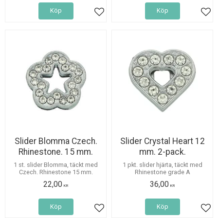
Köp
Köp
Lägg till i favoriter
Lägg
Slider Blomma Czech.
Slider Crystal Heart 12
Rhinestone. 15 mm.
mm. 2-pack.
1 st. slider Blomma, täckt med
1 pkt. slider hjärta, täckt med
Czech. Rhinestone 15 mm.
Rhinestone grade A
22,00
36,00
KR
KR
Köp
Köp
Lägg till i favoriter
Lägg