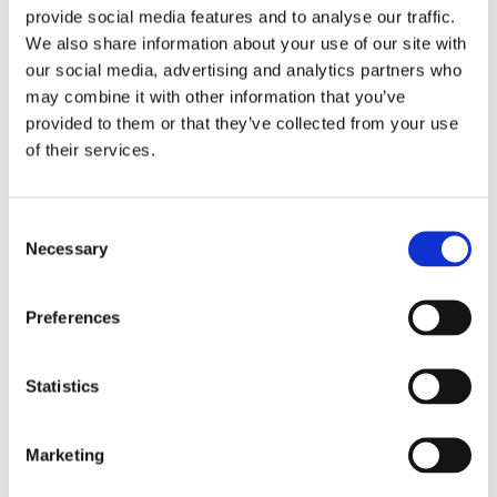
provide social media features and to analyse our traffic.
We also share information about your use of our site with
our social media, advertising and analytics partners who
may combine it with other information that you’ve
provided to them or that they’ve collected from your use
of their services.
Magnetlås Matte Black
Magnetlås Matte Gold
C
Stainless steel small
Plated 5x10 mm.
Necessary
o
Stainless steel Small
1 st. Lås SS låg vikt Matte Black.
n
1 st. Lås låg vikt Gold plated.
s
44,00
39,00
Preferences
KR
KR
e
n
Köp
Köp
Lägg till i favoriter
Lägg
t
Statistics
S
NYHET
NYHET
e
Marketing
l
e