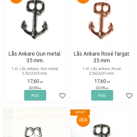
Lås Ankare Gun metal.
Lås Ankare Rosé färgat.
35 mm.
35 mm.
1 st. Lås ankare, Gun metal.
1 st. Lås ankare, Rosé.
2,5x22x35 mm.
2,5x22x35 mm.
17,60
17,60
KR
KR
22,00
22,00
KR
KR
Köp
Köp
Lägg till i favoriter
Lägg
NYHET
20
%