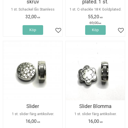
skruv
plated. 1 st.
1 st. Schackel lås Stainless
1 st. C-shackle 18 K Goldplated.
32,00
55,20
KR
KR
69,00
KR
Köp
Köp
Lägg till i favoriter
Lägg
Slider
Slider Blomma
1 st. slider färg antiksilver.
1 st. slider färg antiksilver.
16,00
16,00
KR
KR