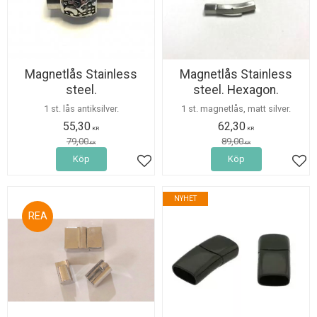
Magnetlås Stainless
Magnetlås Stainless
steel.
steel. Hexagon.
1 st. lås antiksilver.
1 st. magnetlås, matt silver.
55,30
62,30
KR
KR
79,00
89,00
KR
KR
Köp
Köp
Lägg till i favoriter
Lägg
NYHET
29
%