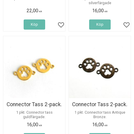
silverfärgade
22,00
16,00
KR
KR
Köp
Köp
Lägg till i favoriter
Lägg
Connector Tass 2-pack.
Connector Tass 2-pack.
1 pkt. Connector tass
1 pkt. Connector tass Antique
guldfärgade.
Bronze.
16,00
16,00
KR
KR