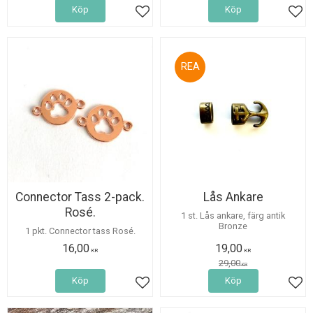
Köp
Köp
Lägg till i favoriter
Lägg
34
%
Connector Tass 2-pack.
Lås Ankare
Rosé.
1 st. Lås ankare, färg antik
Bronze
1 pkt. Connector tass Rosé.
16,00
19,00
KR
KR
29,00
KR
Köp
Köp
Lägg till i favoriter
Lägg