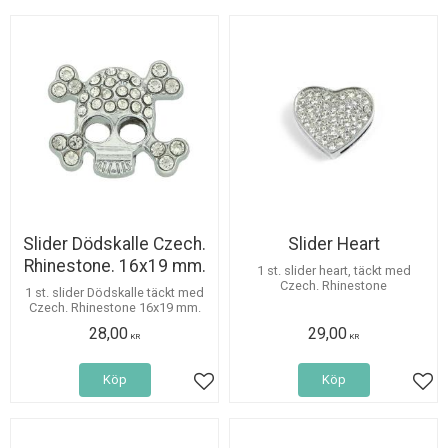
Slider Dödskalle Czech.
Slider Heart
Rhinestone. 16x19 mm.
1 st. slider heart, täckt med
Czech. Rhinestone
1 st. slider Dödskalle täckt med
Czech. Rhinestone 16x19 mm.
28,00
29,00
KR
KR
Köp
Köp
Lägg till i favoriter
Lägg