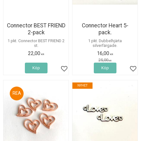
Connector BEST FRIEND
Connector Heart 5-
2-pack
pack.
1 pkt. Connector BEST FRIEND 2
1 pkt. Dubbelhjärta
st.
silverfärgade.
22,00
16,00
KR
KR
25,00
KR
Köp
Köp
Lägg till i favoriter
Lägg
NYHET
36
%