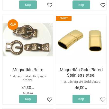
Köp
Köp
Lägg till i favoriter
Lägg
NYHET
30
%
Magnetlås Bälte
Magnetlås Gold Plated
Stainless steel
1 st. lås i metall. färg antik
bronze.
1 st. Lås låg vikt Gold plated.
41,30
46,00
KR
KR
59,00
KR
Köp
Köp
Lägg till i favoriter
Lägg