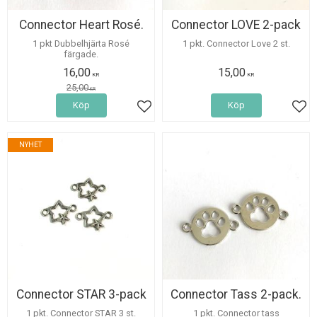
Connector Heart Rosé.
Connector LOVE 2-pack
1 pkt Dubbelhjärta Rosé
1 pkt. Connector Love 2 st.
färgade.
16,00
15,00
KR
KR
25,00
KR
Köp
Köp
Lägg till i favoriter
Lägg
NYHET
Connector STAR 3-pack
Connector Tass 2-pack.
1 pkt. Connector STAR 3 st.
1 pkt. Connector tass