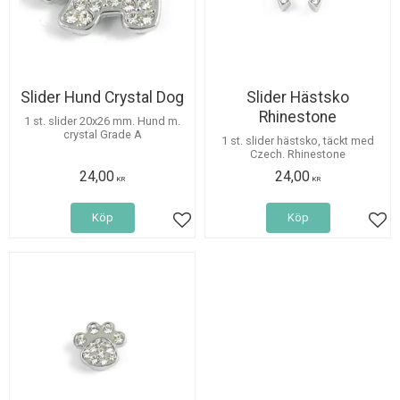
Slider Hund Crystal Dog
Slider Hästsko
Rhinestone
1 st. slider 20x26 mm. Hund m.
crystal Grade A
1 st. slider hästsko, täckt med
Czech. Rhinestone
24,00
24,00
KR
KR
Köp
Köp
Lägg till i favoriter
Lägg