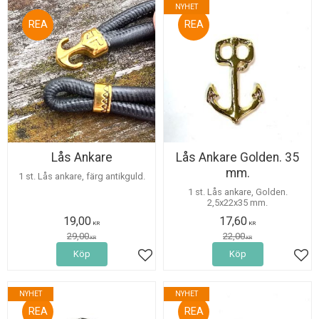
NYHET
34
20
%
%
Lås Ankare
Lås Ankare Golden. 35
mm.
1 st. Lås ankare, färg antikguld.
1 st. Lås ankare, Golden.
2,5x22x35 mm.
19,00
17,60
KR
KR
29,00
22,00
KR
KR
Köp
Köp
Lägg till i favoriter
Lägg
NYHET
NYHET
20
20
%
%