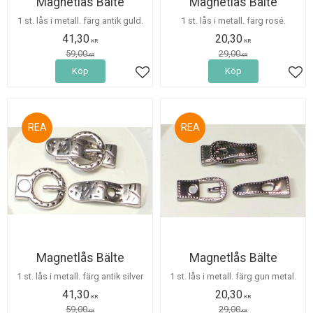
Magnetlås Bälte
Magnetlås Bälte
1 st. lås i metall. färg antik guld.
1 st. lås i metall. färg rosé.
41,30
20,30
KR
KR
59,00
29,00
KR
KR
Köp
Köp
Lägg till i favoriter
Lägg
30
30
%
%
Magnetlås Bälte
Magnetlås Bälte
1 st. lås i metall. färg antik silver
1 st. lås i metall. färg gun metal.
41,30
20,30
KR
KR
59,00
29,00
KR
KR