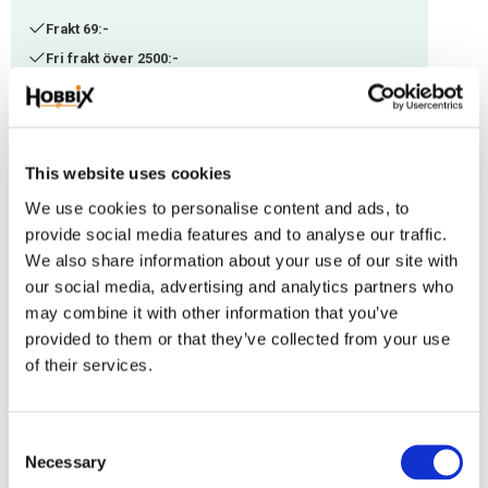
Frakt 69:-
Fri frakt över 2500:-
Leveranstid 1-3 arbetsdagar
Lagerstatus
7 pkt. i lager
This website uses cookies
Artikelnr
MP-204
We use cookies to personalise content and ads, to
provide social media features and to analyse our traffic.
Snygg connector i Tibetan style med en utstansad tass som passar på
We also share information about your use of our site with
hundhalsband, koppel, väsksmycken m.m. Snygg dekoration tillsammans
our social media, advertising and analytics partners who
med paracord, läder och annat.
may combine it with other information that you’ve
provided to them or that they’ve collected from your use
Storlek 1,5x17x24,5 mm. Hålstorlek 2,5 mm.
of their services.
Omdömen
C
Necessary
o
Du