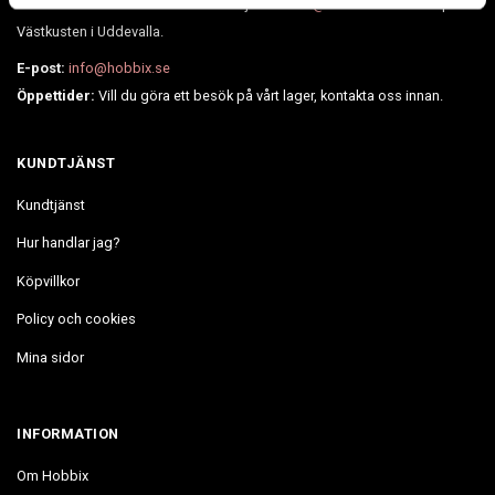
Vill du komma i kontakt med oss mejla till :
info@hobbix.se
Vi finns på
Västkusten i Uddevalla.
E-post:
info@hobbix.se
Öppettider:
Vill du göra ett besök på vårt lager, kontakta oss innan.
KUNDTJÄNST
Kundtjänst
Hur handlar jag?
Köpvillkor
Policy och cookies
Mina sidor
INFORMATION
Om Hobbix