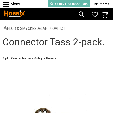
SVERIGE
SVENSKA
SEK
inkl. moms
Meny
FAVORIT
KUND
PÄRLOR & SMYCKESDELAR
ÖVRIGT
Connector Tass 2-pack.
1 pkt. Connector tass Antique Bronze.