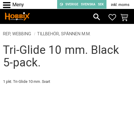
SVERIGE
SVENSKA
SEK
inkl. moms
Meny
FAVORIT
KUND
REP, WEBBING
TILLBEHÖR, SPÄNNEN M.M.
Tri-Glide 10 mm. Black
5-pack.
1 pkt. Tri-Glide 10 mm. Svart