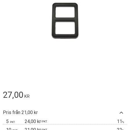
27,00
KR
Pris från 21,00 kr
5
24,00 kr
11
/
PKT.
PKT.
%
10
21,00 kr
22
/
PKT.