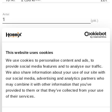
PKT.
%
Antal
pkt.
Lägg t
KÖP
Frakt 69:-
This website uses cookies
Fri frakt över 2500:-
We use cookies to personalise content and ads, to
Leveranstid 1-3 arbetsdagar
provide social media features and to analyse our traffic.
We also share information about your use of our site with
our social media, advertising and analytics partners who
Lagerstatus
18 pkt. i lager
may combine it with other information that you’ve
Artikelnr
TGB10-571
provided to them or that they’ve collected from your use
of their services.
En enkel smidig T-G som passar för de mindre halsbanden, kopplen.
Innermått 10x7 mm. Yttermått 14x20 mm. Svagt böjt för att enklare passa