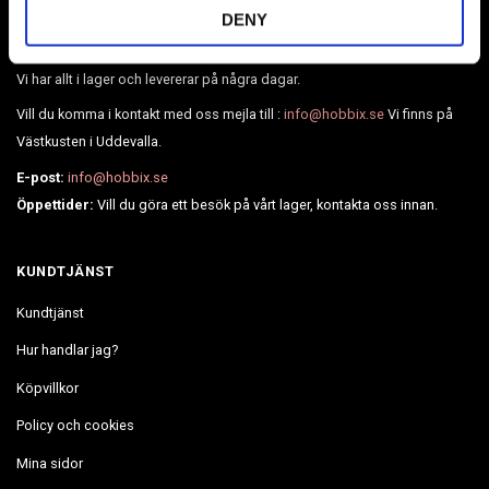
Broderier, Diamond painting, pärlor, läder, BioThane, webbing och
DENY
mycket mer.
Vi har allt i lager och levererar på några dagar.
Vill du komma i kontakt med oss mejla till :
info@hobbix.se
Vi finns på
Västkusten i Uddevalla.
E-post:
info@hobbix.se
Öppettider:
Vill du göra ett besök på vårt lager, kontakta oss innan.
KUNDTJÄNST
Kundtjänst
Hur handlar jag?
Köpvillkor
Policy och cookies
Mina sidor