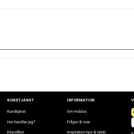
KUNDTJÄNST
INFORMATION
V
Kundtjänst
Om Hobbix
Hur handlar jag?
Frågor & svar
Köpvillkor
Inspiration tips & ideér.
F