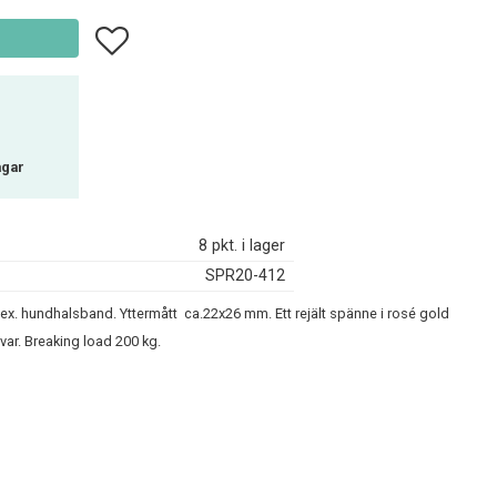
Lägg till i favoriter
agar
8 pkt. i lager
SPR20-412
v ex. hundhalsband. Yttermått ca.22x26 mm. Ett rejält spänne i rosé gold
var. Breaking load 200 kg.