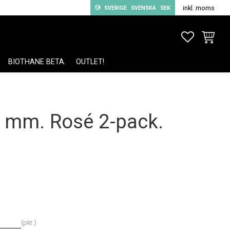
inkl. moms
SVERIGE
SVENSKA
SEK
FAVORITE
KUNDV
BIOTHANE BETA.
OUTLET!
 mm. Rosé 2-pack.
pkt.