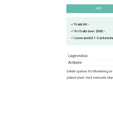
KÖP
Frakt 69:-
Fri frakt över 2500:-
Leveranstid 1-3 arbetsd
Lagerstatus
Artikelnr
Enkelt spänne för tillverkning a
plated steel. med svetsade skar