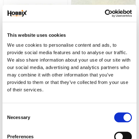
This website uses cookies
We use cookies to personalise content and ads, to
provide social media features and to analyse our traffic.
Snäpplås 16 mm.
Snäpplås 16 mm.
We also share information about your use of our site with
yellow.
our social media, advertising and analytics partners who
1 st. lås i metall. färg silver.
may combine it with other information that you’ve
1 st. lås 16 mm. Yellow.
provided to them or that they’ve collected from your use
39,00
6,00
KR
KR
of their services.
KÖP
KÖP
Lägg till i favoriter
Lägg
C
KÖP MER BILLIGARE !
Necessary
o
n
s
Preferences