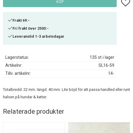
Lägg t
KÖP
Frakt 69:-
Fri frakt över 2500:-
Leveranstid 1-3 arbetsdagar
Lagerstatus
135 st i lager
Artikelnr
SL16-59
Tillv. artikelnr
14-
Totalbredd. 22 mm. längd. 40 mm. Lite böjd för att passa handled eller runt
halsen på hundar & katter.
Relaterade produkter