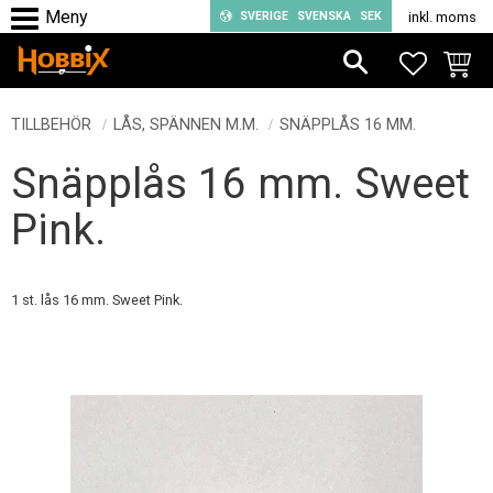
SVERIGE
SVENSKA
SEK
inkl. moms
Meny
FAVORIT
KUND
TILLBEHÖR
LÅS, SPÄNNEN M.M.
SNÄPPLÅS 16 MM.
Snäpplås 16 mm. Sweet
Pink.
1 st. lås 16 mm. Sweet Pink.