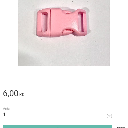
6,00
KR
Antal
st