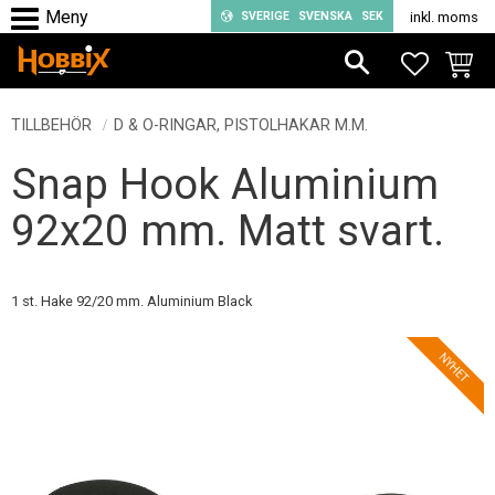
SVERIGE
SVENSKA
SEK
inkl. moms
Meny
FAVORIT
KUND
TILLBEHÖR
D & O-RINGAR, PISTOLHAKAR M.M.
Snap Hook Aluminium
92x20 mm. Matt svart.
1 st. Hake 92/20 mm. Aluminium Black
NYHET