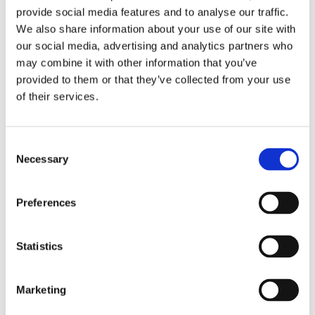
provide social media features and to analyse our traffic.
NYHET
We also share information about your use of our site with
our social media, advertising and analytics partners who
may combine it with other information that you’ve
provided to them or that they’ve collected from your use
of their services.
C
Necessary
o
Snap Hook Aluminium
Snap Hook Aluminium
n
70/20 mm. X-stark.
92x20 mm.
s
Preferences
1 st. Hake 70 mm. Aluminium
1 st. Hake 92/20 mm. Aluminium
e
mattsvart.
silver.
n
77,00
69,00
KR
KR
t
Statistics
S
KÖP
KÖP
Lägg till i favoriter
Lägg
e
Marketing
l
e