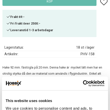
Lägg t
KÖP
Frakt 69:-
Fri frakt över 2500:-
Leveranstid 1-3 arbetsdagar
Lagerstatus
18 st i lager
Artikelnr
PHV-158
Hake 92 mm. fästögla på 20 mm. Denna hake är mycket lätt men har en
otrolig styrka då den av material som används i flygindustrin. Enkel att
öppna med en hand. Passar inom många områden, häst, väskor, marin,
m.m. Ska inte användas för säkerhet vid klättring. 92/20 mm. Aluminium
silver. Vikt 22 g. Breaking load 280 kg.
This website uses cookies
Relaterade produkter
We use cookies to personalise content and ads, to