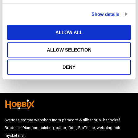
Omdömen
c
Show details
t
Du
i
o
ALLOW ALL
n
ALLOW SELECTION
DENY
Bli den första att lämna ett omdöme.
Sveriges största webshop inom paracord & tillbehör. Vi har också
Broderier, Diamond painting, pärlor, läder, BioThane, webbing och
mycket mer.