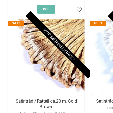
KÖP
Lägg till i favoriter
NYHET
NYHET
KÖP MER BILLIGARE !
Satintråd / Rattail ca.20 m. Gold
Satintråd
Brown.
1 pkt