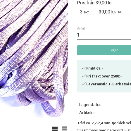
Pris från 39,00 kr
3
39,00 kr
/
PKT.
PKT.
Antal
KÖP
Frakt 69:-
Fri frakt över 2500:-
Leveranstid 1-3 arbetsd
Lagerstatus
Artikelnr
Tråd ca. 2,2-2,4 mm. tjocklek oc
Rutnätsvy
Listvy
tillsammans med paracord. Fläta