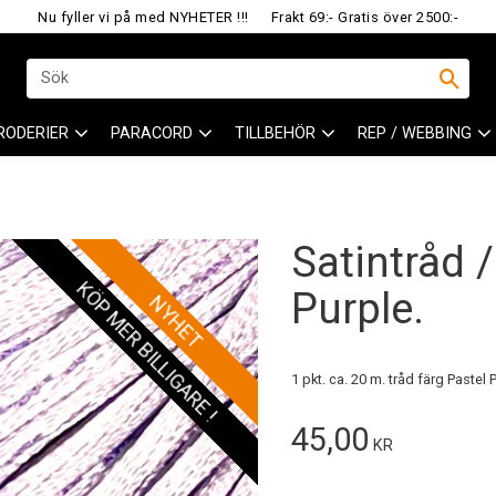
Nu fyller vi på med NYHETER !!!
Frakt 69:- Gratis över 2500:-
RODERIER
PARACORD
TILLBEHÖR
REP / WEBBING
Satintråd /
KÖP MER BILLIGARE !
Purple.
NYHET
1 pkt. ca. 20 m. tråd färg Pastel 
45,00
KR