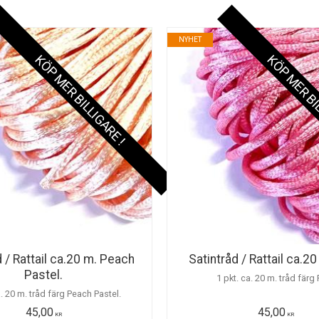
NYHET
KÖP MER BILLIGARE !
KÖP MER BI
d / Rattail ca.20 m. Peach
Satintråd / Rattail ca.20
Pastel.
1 pkt. ca. 20 m. tråd färg 
a. 20 m. tråd färg Peach Pastel.
45,00
45,00
KR
KR