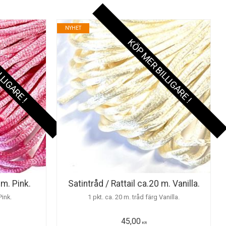
NYHET
LLIGARE !
KÖP MER BILLIGARE !
 m. Pink.
Satintråd / Rattail ca.20 m. Vanilla.
Pink.
1 pkt. ca. 20 m. tråd färg Vanilla.
45,00
KR