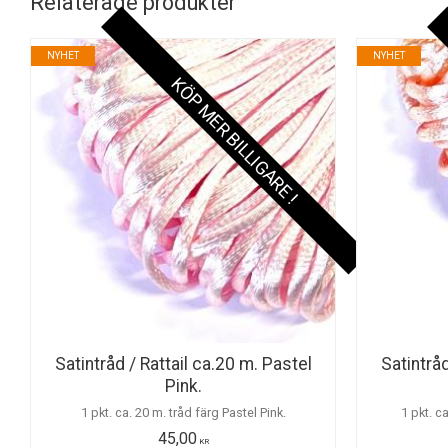
Relaterade produkter
NYHET
NYHET
KÖP MER BILLIGARE !
Satintråd / Rattail ca.20 m. Pastel
Satintrå
Pink.
1 pkt. ca. 20 m. tråd färg Pastel Pink.
1 pkt. c
45,00
KR