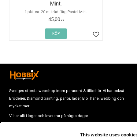
Mint.
1 pkt. ca. 20 m. tråd färg Pastel Mint.
45,00
KR
KÖP
Lägg till i favoriter
Sveriges största webshop inom paracord & tillbehör. Vi har också
Broderier, Diamond painting, pärlor, läder, BioThane, webbing och
mycket mer.
Vi har allt i lager och levererar på några dagar.
Vill du komma i kontakt med oss mejla till :
info@hobbix.se
Vi finns på
Västkusten i Uddevalla.
This website uses cookie