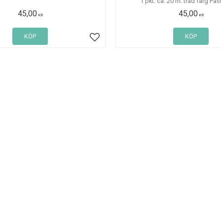
1 pkt. ca. 20 m. tråd färg Pas
45,00
45,00
KR
KR
KÖP
KÖP
Lägg till i favoriter