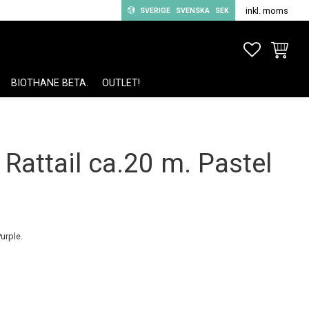
inkl. moms
SVERIGE
SVENSKA
SEK
FAVORITE
KUNDV
BIOTHANE BETA.
OUTLET!
 Rattail ca.20 m. Pastel
Purple.