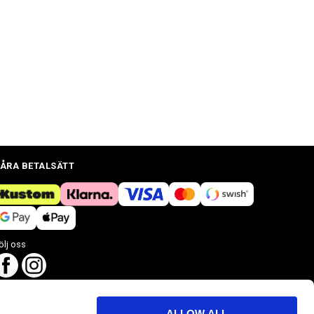
ÅRA BETALSÄTT
ölj oss
ALLOW ALL