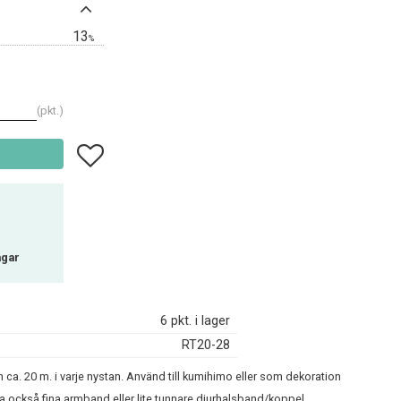
13
%
pkt.
Lägg till i favoriter
agar
6 pkt. i lager
RT20-28
h ca. 20 m. i varje nystan. Använd till kumihimo eller som dekoration
 också fina armband eller lite tunnare djurhalsband/koppel.