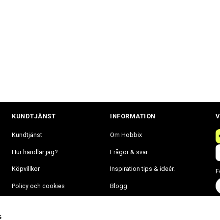
KUNDTJÄNST
INFORMATION
V
Kundtjänst
Om Hobbix
Hur handlar jag?
Frågor & svar
Köpvillkor
Inspiration tips & ideér.
F
Policy och cookies
Blogg
Mina sidor
s