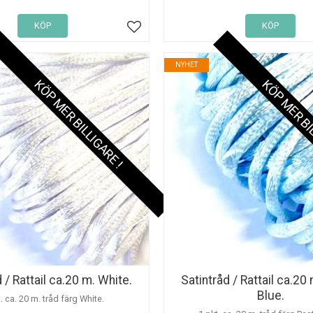
KÖP
KÖP
Lägg till i favoriter
NYHET
KÖP MER BILLIGARE !
KÖP MER BI
 / Rattail ca.20 m. White.
Satintråd / Rattail ca.20
Blue.
. ca. 20 m. tråd färg White.