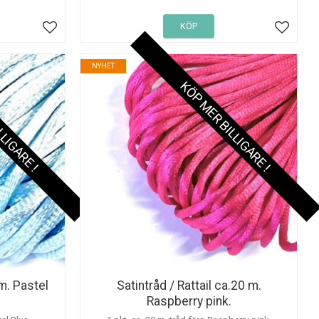
KÖP
Lägg till i favoriter
Lägg til
NYHET
LLIGARE !
KÖP MER BILLIGARE !
 m. Pastel
Satintråd / Rattail ca.20 m.
Raspberry pink.