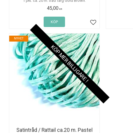
1 pkt. ca. 20 m. tråd färg Gold Brown.
45,00
KR
KÖP
Lägg till i favoriter
NYHET
KÖP MER BILLIGARE !
Satintråd / Rattail ca.20 m. Pastel