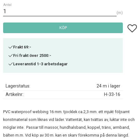
Antal
m
Lägg t
KÖP
Frakt 69:-
Fri frakt över 2500:-
Leveranstid 1-3 arbetsdagar
Lagerstatus
24 m i lager
Artikelnr
H-33-16
PVC waterproof webbing 16 mm. tjocklek ca.2,3 mm. ett mjukt följsamt
konstmaterial som liknas vid läder. Vattentät, kan tvättas av, luktar inte och
möglar inte. Passar till massor, hundhalsband, koppel, träns, armband,
bälten m.m. Vid köp av 30 m. kan en skarv förekomma på denna längd.