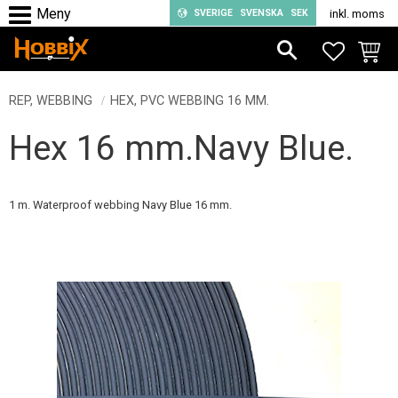
SVERIGE
SVENSKA
SEK
inkl. moms
Meny
FAVORIT
KUND
REP, WEBBING
HEX, PVC WEBBING 16 MM.
Hex 16 mm.Navy Blue.
1 m. Waterproof webbing Navy Blue 16 mm.