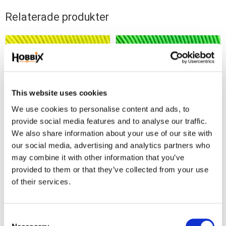
Relaterade produkter
This website uses cookies
We use cookies to personalise content and ads, to
provide social media features and to analyse our traffic.
We also share information about your use of our site with
our social media, advertising and analytics partners who
Hex 16 mm. Neon
Hex 16 mm. Neon
may combine it with other information that you’ve
Yellow
Green.
provided to them or that they’ve collected from your use
1 m. Waterproof webbing Neon
1 m. Waterproof webbing Neon
of their services.
Yellow 16 mm.
Green 16 mm.
29,00
29,00
KR
KR
C
KÖP
KÖP
Lägg till i favoriter
Lägg