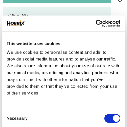
Frakt 69:-
Fri frakt över 2500:-
Leveranstid 1-3 arbetsdagar
This website uses cookies
Lagerstatus
16 m i lager
We use cookies to personalise content and ads, to
Artikelnr
BI-77-16
provide social media features and to analyse our traffic.
We also share information about your use of our site with
our social media, advertising and analytics partners who
PVC waterproof webbing 16 mm. tjocklek ca.2,3 mm. ett mjukt följsamt
may combine it with other information that you’ve
konstmaterial som liknas vid läder. Vattentät, kan tvättas av, luktar inte och
provided to them or that they’ve collected from your use
möglar inte. Passar till massor, hundhalsband, koppel, träns, armband,
of their services.
bälten m.m.
Omdömen
C
Necessary
o
Du
n