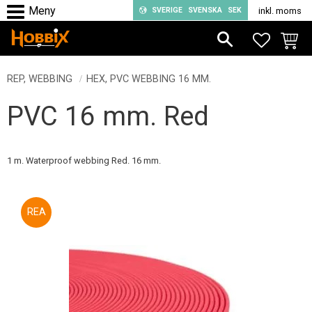
SVERIGE
SVENSKA
SEK
inkl. moms
Meny
FAVORIT
KUND
REP, WEBBING
HEX, PVC WEBBING 16 MM.
PVC 16 mm. Red
1 m. Waterproof webbing Red. 16 mm.
31
%