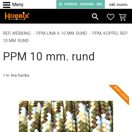
SVERIGE
SVENSKA
SEK
inkl. moms
Meny
FAVORIT
KUND
REP, WEBBING
PPM-LINA 6-10 MM. RUND
PPM, KOPPEL REP
10 MM. RUND
PPM 10 mm. rund
1 m. lina Tundra.
ÅTER I LAGER