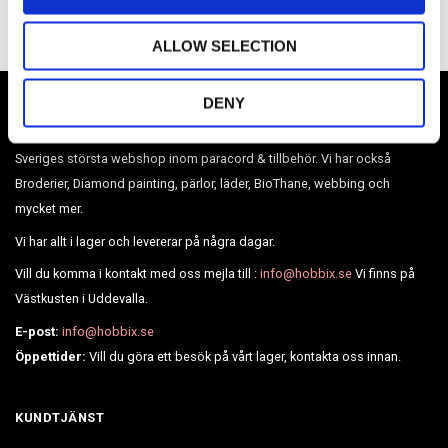
n
ALLOW SELECTION
DENY
Sveriges största webshop inom paracord & tillbehör. Vi har också
Broderier, Diamond painting, pärlor, läder, BioThane, webbing och
mycket mer.
Vi har allt i lager och levererar på några dagar.
Vill du komma i kontakt med oss mejla till :
info@hobbix.se
Vi finns på
Västkusten i Uddevalla.
E-post:
info@hobbix.se
Öppettider:
Vill du göra ett besök på vårt lager, kontakta oss innan.
KUNDTJÄNST