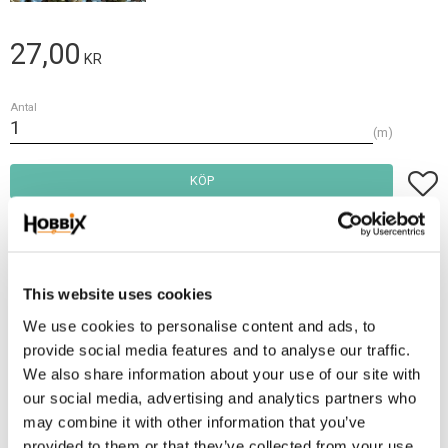
27,00
KR
Antal
m
Lägg t
KÖP
Frakt 69:-
Fri frakt över 2500:-
This website uses cookies
Leveranstid 1-3 arbetsdagar
We use cookies to personalise content and ads, to
provide social media features and to analyse our traffic.
Lagerstatus
5 m i lager
We also share information about your use of our site with
Artikelnr
PPM10-81
our social media, advertising and analytics partners who
may combine it with other information that you’ve
Rund PPM cord - Ø 10 mm.
provided to them or that they’ve collected from your use