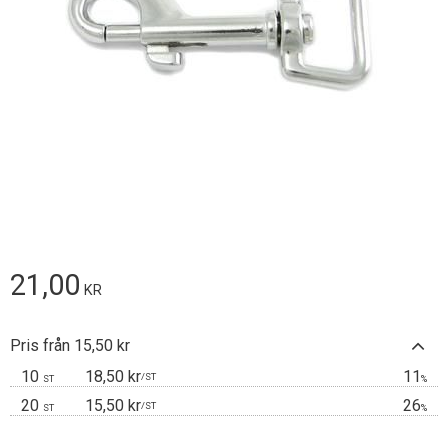
21,00
KR
Pris från 15,50 kr
10
18,50 kr
11
/
ST
ST
%
20
15,50 kr
26
/
ST
ST
%