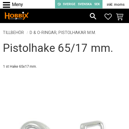
SVERIGE
SVENSKA
SEK
inkl. moms
Meny
FAVORIT
KUND
TILLBEHÖR
D & O-RINGAR, PISTOLHAKAR M.M.
Pistolhake 65/17 mm.
1 st Hake 65x17 mm.