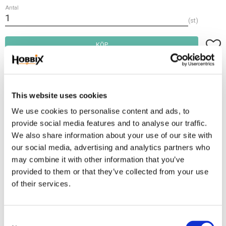
Antal
st
Lägg t
KÖP
Frakt 69:-
Fri frakt över 2500:-
This website uses cookies
Leveranstid 1-3 arbetsdagar
We use cookies to personalise content and ads, to
provide social media features and to analyse our traffic.
We also share information about your use of our site with
Lagerstatus
16 st i lager
our social media, advertising and analytics partners who
Artikelnr
PHV-36
may combine it with other information that you’ve
provided to them or that they’ve collected from your use
Pistolhake 65 mm. med en fyrkantig "ögla" som passar webbing upp till
of their services.
15 mm. ögla bredd innermått 11x8 mm. fästögla 17x9 mm. Zinc die
casting chrome plated, Breaking load 166 kg.
C