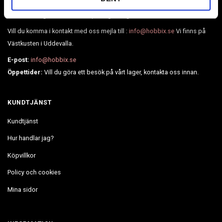
Vi har allt i lager och levererar på några dagar.
Vill du komma i kontakt med oss mejla till :
info@hobbix.se
Vi finns på
Västkusten i Uddevalla.
E-post:
info@hobbix.se
Öppettider:
Vill du göra ett besök på vårt lager, kontakta oss innan.
KUNDTJÄNST
Kundtjänst
Hur handlar jag?
Köpvillkor
Policy och cookies
Mina sidor