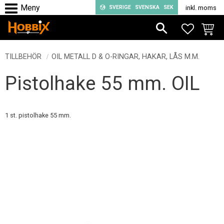
SVERIGE
SVENSKA
SEK
inkl. moms
Meny
FAVORIT
KUND
TILLBEHÖR
OIL METALL D & O-RINGAR, HAKAR, LÅS M.M.
Pistolhake 55 mm. OIL
1 st. pistolhake 55 mm.