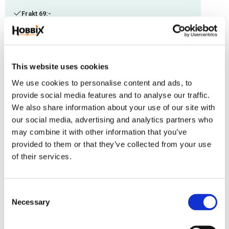
Frakt 69:-
Fri frakt över 2500:-
Leveranstid 1-3 arbetsdagar
This website uses cookies
Lagerstatus
84 st i lager
We use cookies to personalise content and ads, to
Artikelnr
PHV-69
provide social media features and to analyse our traffic.
We also share information about your use of our site with
our social media, advertising and analytics partners who
Pistolhake längd 55 mm. fästögla 10 mm.
may combine it with other information that you’ve
Oil Metall är framställt så att varje sak har en unik skiftning. Framställning
provided to them or that they’ve collected from your use
av detta sker via vacuum beläggning av Zircon, Titan och Chrome.
of their services.
Omdömen
C
Du
Necessary
o
n
s