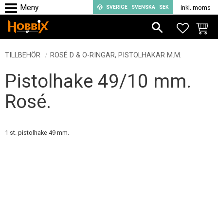
SVERIGE
SVENSKA
SEK
inkl. moms
Meny
FAVORIT
KUND
TILLBEHÖR
ROSÉ D & O-RINGAR, PISTOLHAKAR M.M.
Pistolhake 49/10 mm.
Rosé.
1 st. pistolhake 49 mm.