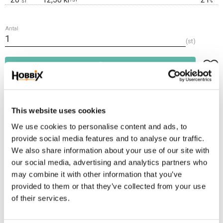
ST
%
Antal
st
Lägg t
KÖP
Frakt 69:-
Fri frakt över 2500:-
This website uses cookies
Leveranstid 1-3 arbetsdagar
We use cookies to personalise content and ads, to
provide social media features and to analyse our traffic.
We also share information about your use of our site with
Lagerstatus
52 st i lager
our social media, advertising and analytics partners who
Artikelnr
PHV-111
may combine it with other information that you’ve
provided to them or that they’ve collected from your use
of their services.
En snyggare hake som är lite dekorerad, rejäl men är ändå inte tung. Passar
bra till mindre hundar. Använd också till webbing på 10 mm. Pistolhake 49