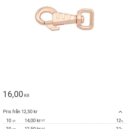
16,00
KR
Pris från 12,50 kr
10
14,00 kr
12
/
ST
ST
%
20
12,50 kr
21
/
ST