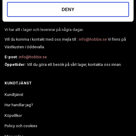
Sveriges största webshop inom paracord & tillbehör. Vi har också
DENY
Broderier, Diamond painting, pärlor, läder, BioThane, webbing och
mycket mer.
Vi har allt i lager och levererar på några dagar.
Vill du komma i kontakt med oss mejla till :
info@hobbix.se
Vi finns på
Västkusten i Uddevalla.
E-post:
info@hobbix.se
Öppettider:
Vill du göra ett besök på vårt lager, kontakta oss innan.
KUNDTJÄNST
Kundtjänst
Hur handlar jag?
Köpvillkor
Policy och cookies