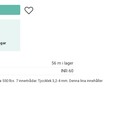
Lägg till i favoriter
agar
56 m i lager
INR-60
 550 lbs. 7 innertrådar. Tjocklek 3,2-4 mm. Denna lina innehåller