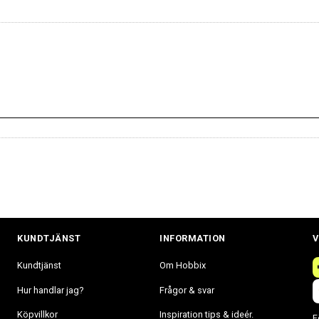
KUNDTJÄNST
INFORMATION
V
Kundtjänst
Om Hobbix
Hur handlar jag?
Frågor & svar
Köpvillkor
Inspiration tips & ideér.
F