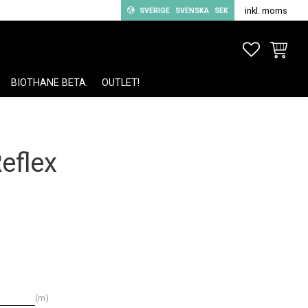
inkl. moms
SVERIGE
SVENSKA
SEK
FAVORITE
KUNDV
BIOTHANE BETA.
OUTLET!
eflex
m