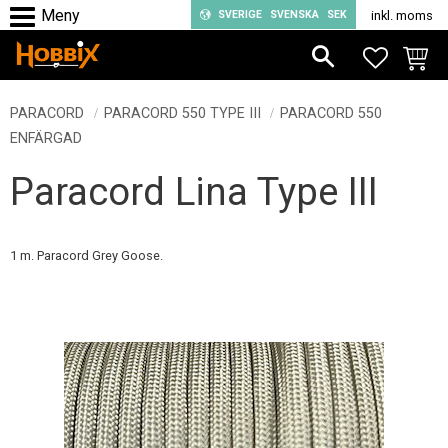
SVERIGE
SVENSKA
SEK
inkl. moms
Meny
FAVORIT
KUND
PARACORD
PARACORD 550 TYPE III
PARACORD 550
ENFÄRGAD
Paracord Lina Type III
1 m. Paracord Grey Goose.