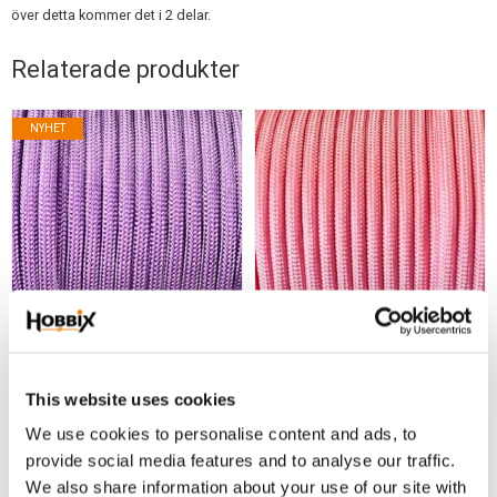
över detta kommer det i 2 delar.
Relaterade produkter
NYHET
Paracord Lina Type III
Paracord Lina Type III
1 m. Paracord Purple Dragon.
1 m. Paracord Baby Powder Pink
This website uses cookies
6,90
6,90
KR
KR
We use cookies to personalise content and ads, to
provide social media features and to analyse our traffic.
KÖP
KÖP
Lägg till i favoriter
Lägg
We also share information about your use of our site with