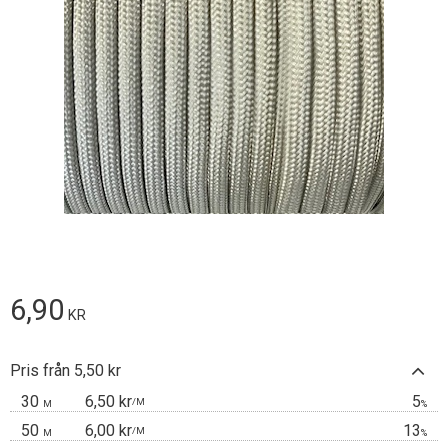
6,90
KR
Pris från 5,50 kr
30
6,50 kr
5
/
M
M
%
50
6,00 kr
13
/
M
M
%