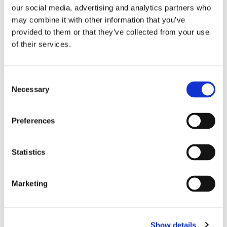
our social media, advertising and analytics partners who
may combine it with other information that you’ve
provided to them or that they’ve collected from your use
of their services.
C
Necessary
o
n
s
Preferences
Paracord Lina Type III
Paracord Lina Type III
e
1 m. Paracord Dusty Mahogny.
1 m. Paracord Deep Sea Green.
n
6,90
6,90
t
Statistics
KR
KR
S
KÖP
KÖP
e
Lägg till i favoriter
Lägg
Marketing
l
e
c
Show details
t