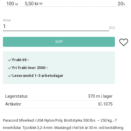
100
5,50 kr
20
/
M
M
%
Antal
m
Lägg t
KÖP
Frakt 69:-
Fri frakt över 2500:-
Leveranstid 1-3 arbetsdagar
Lagerstatus
370 m i lager
Artikelnr
IC-1075
Paracord tillverkad i USA Nylon/Poly. Brottstyrka 550 lbs. ~ 250 kg,.-7
innertrådar. Tjocklek 3,2-4 mm. Maxlängd i hel bit är 30 m. vid beställning