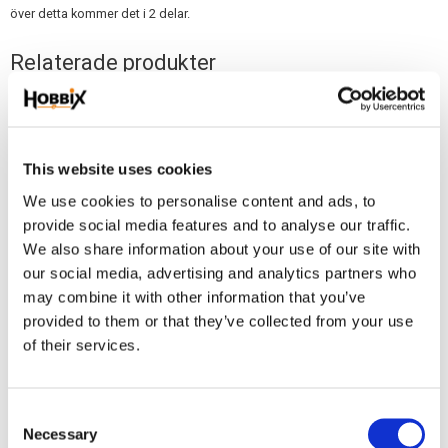
över detta kommer det i 2 delar.
Relaterade produkter
NYHET
This website uses cookies
We use cookies to personalise content and ads, to
provide social media features and to analyse our traffic.
We also share information about your use of our site with
our social media, advertising and analytics partners who
may combine it with other information that you’ve
provided to them or that they’ve collected from your use
Paracord Lina
Paracord Lina Type III
of their services.
1 m. Paracord Gold
1 m. Paracord Bottle Green.
6,90
6,90
KR
KR
C
KÖP
KÖP
Necessary
Lägg till i favoriter
Lägg
o