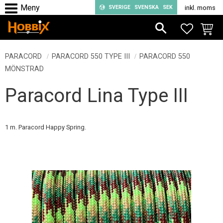
SVERIGE
SVENSKA
SEK
inkl. moms
Meny
FAVORIT
KUND
PARACORD
PARACORD 550 TYPE III
PARACORD 550
MÖNSTRAD
Paracord Lina Type III
1 m. Paracord Happy Spring.