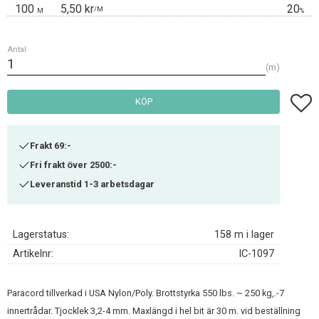
100
5,50 kr
20
/
M
M
%
Antal
m
Lägg t
KÖP
Frakt 69:-
Fri frakt över 2500:-
Leveranstid 1-3 arbetsdagar
Lagerstatus
158 m i lager
Artikelnr
IC-1097
Paracord tillverkad i USA Nylon/Poly. Brottstyrka 550 lbs. ~ 250 kg,.-7
innertrådar. Tjocklek 3,2-4 mm. Maxlängd i hel bit är 30 m. vid beställning