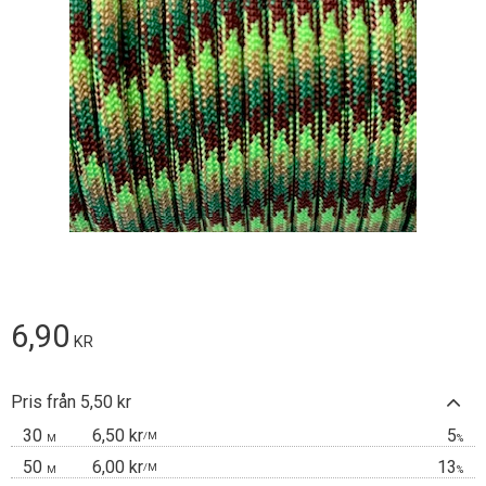
6,90
KR
Pris från 5,50 kr
30
6,50 kr
5
/
M
M
%
50
6,00 kr
13
/
M
M
%