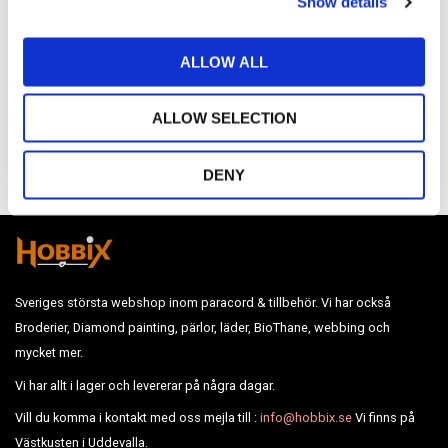
Show details
t
i
o
ALLOW ALL
n
ALLOW SELECTION
Bli den första att lämna ett omdöme.
DENY
Sveriges största webshop inom paracord & tillbehör. Vi har också
Broderier, Diamond painting, pärlor, läder, BioThane, webbing och
mycket mer.
Vi har allt i lager och levererar på några dagar.
Vill du komma i kontakt med oss mejla till :
info@hobbix.se
Vi finns på
Västkusten i Uddevalla.