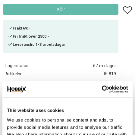
Lägg t
KÖP
Frakt 69:-
Fri frakt över 2500:-
Leveranstid 1-3 arbetsdagar
Lagerstatus
67 m i lager
Artikelnr
IE-819
Paracord tillverkad i USA, 100%nylon . Brottstyrka 550 lbs. 7 innertrådar.
Tjocklek 3,2-4 mm.
This website uses cookies
Relaterade produkter
We use cookies to personalise content and ads, to
provide social media features and to analyse our traffic.
We also share information about your use of our site with