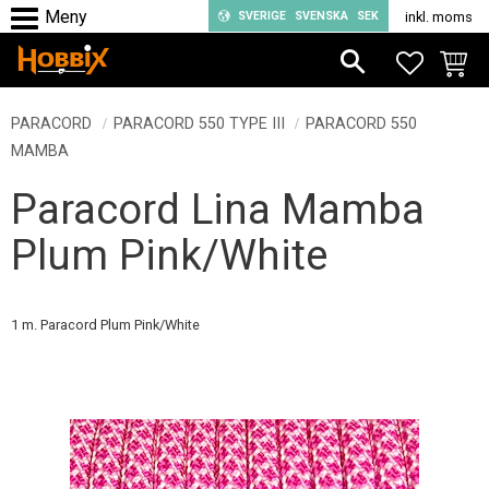
SVERIGE
SVENSKA
SEK
inkl. moms
Meny
FAVORIT
KUND
PARACORD
PARACORD 550 TYPE III
PARACORD 550
MAMBA
Paracord Lina Mamba
Plum Pink/White
1 m. Paracord Plum Pink/White