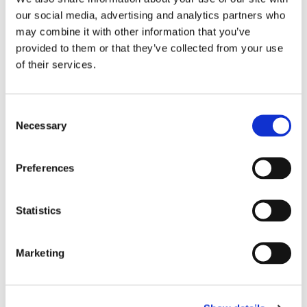
our social media, advertising and analytics partners who
may combine it with other information that you’ve
provided to them or that they’ve collected from your use
of their services.
C
Necessary
o
Paracord Lina
n
1 m. Paracord Plum Pink
s
6,90
Preferences
KR
e
n
KÖP
Lägg till i favoriter
t
Statistics
S
e
Omdömen
Marketing
l
e
Du
c