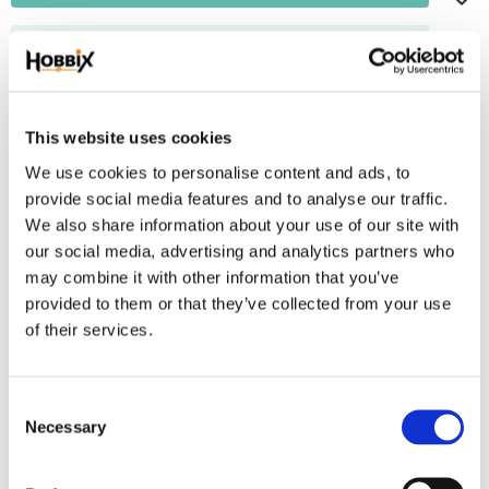
Frakt 69:-
Fri frakt över 2500:-
Leveranstid 1-3 arbetsdagar
This website uses cookies
We use cookies to personalise content and ads, to
Lagerstatus
15 m i lager
provide social media features and to analyse our traffic.
Artikelnr
ID-477
We also share information about your use of our site with
our social media, advertising and analytics partners who
may combine it with other information that you’ve
Paracord 100% polyester. Brottstyrka 550 lbs. 250 kg,. 7 st. innertrådar.
provided to them or that they’ve collected from your use
Tjocklek 3,2-4 mm.
of their services.
Omdömen
C
Du
Necessary
o
n
s