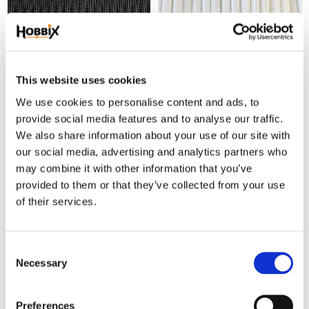
This website uses cookies
We use cookies to personalise content and ads, to
provide social media features and to analyse our traffic.
We also share information about your use of our site with
Paracord 550 Type III
Paracord Lina
Black.
our social media, advertising and analytics partners who
1 m. Paracord White II
may combine it with other information that you’ve
1 m. Paracord Black
provided to them or that they’ve collected from your use
6,90
6,90
KR
KR
of their services.
KÖP
KÖP
Lägg till i favoriter
Lägg
C
Necessary
o
n
s
Preferences