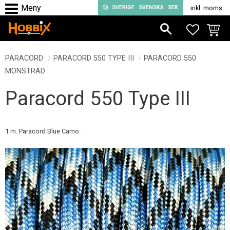
SVERIGE
SVENSKA
SEK
inkl. moms
Meny
FAVORIT
KUND
PARACORD
PARACORD 550 TYPE III
PARACORD 550
MÖNSTRAD
Paracord 550 Type III
1 m. Paracord Blue Camo.