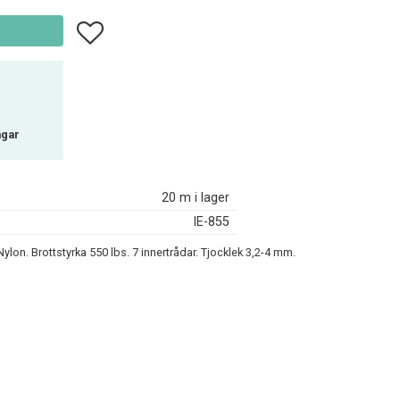
Lägg till i favoriter
agar
20 m i lager
IE-855
Nylon. Brottstyrka 550 lbs. 7 innertrådar. Tjocklek 3,2-4 mm.