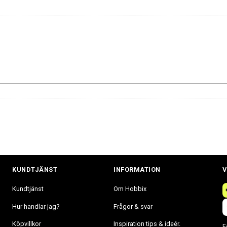
KUNDTJÄNST
INFORMATION
V
Kundtjänst
Om Hobbix
Hur handlar jag?
Frågor & svar
Köpvillkor
Inspiration tips & ideér.
F