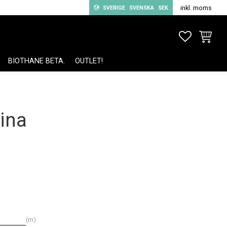
inkl. moms
SVERIGE
SVENSKA
SEK
FAVORITE
KUNDV
BIOTHANE BETA.
OUTLET!
ina
m