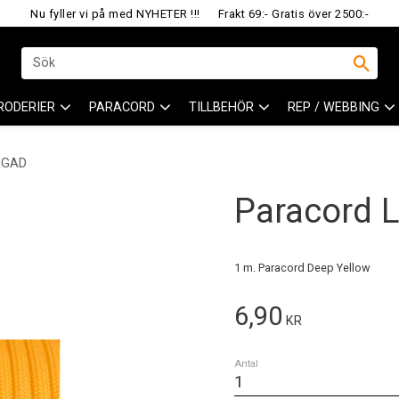
Nu fyller vi på med NYHETER !!!
Frakt 69:- Gratis över 2500:-
RODERIER
PARACORD
TILLBEHÖR
REP / WEBBING
RGAD
Paracord L
1 m. Paracord Deep Yellow
6,90
KR
Antal