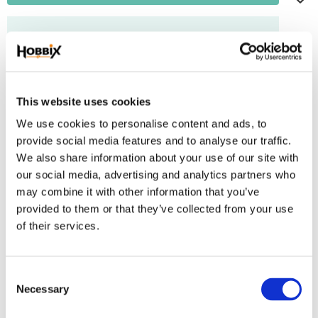
Frakt 69:-
Fri frakt över 2500:-
Leveranstid 1-3 arbetsdagar
This website uses cookies
We use cookies to personalise content and ads, to
Lagerstatus
14 m i lager
provide social media features and to analyse our traffic.
Artikelnr
I-446m
We also share information about your use of our site with
our social media, advertising and analytics partners who
Jätteläcker paracord med en glittrande metallic tråd i guld.
may combine it with other information that you’ve
Paracord tillverkad i USA, 100% Nylon. Brottstyrka 550 lbs. 7 innertrådar.
provided to them or that they’ve collected from your use
Tjocklek 3,2-4 mm
of their services.
Omdömen
C
Necessary
Du
o
n