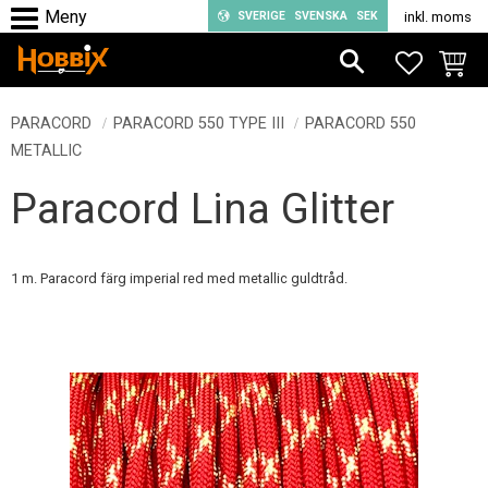
SVERIGE
SVENSKA
SEK
inkl. moms
Meny
FAVORIT
KUND
PARACORD
PARACORD 550 TYPE III
PARACORD 550
METALLIC
Paracord Lina Glitter
1 m. Paracord färg imperial red med metallic guldtråd.