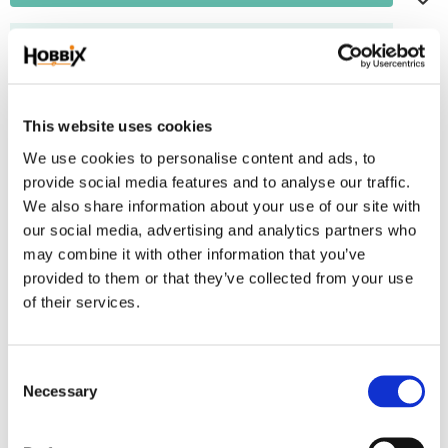
Frakt 69:-
Fri frakt över 2500:-
Leveranstid 1-3 arbetsdagar
This website uses cookies
We use cookies to personalise content and ads, to
Lagerstatus
249 m i lager
provide social media features and to analyse our traffic.
Artikelnr
ID-89
We also share information about your use of our site with
our social media, advertising and analytics partners who
may combine it with other information that you’ve
Paracord tillverkad i USA 100% nylon. Brottstyrka 550 lbs. ~ 250 kg,.-7
provided to them or that they’ve collected from your use
innertrådar. Tjocklek 3,2-4 mm.
of their services.
Omdömen
C
Du
Necessary
o
n
s