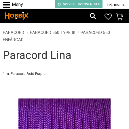
SVERIGE
SVENSKA
SEK
inkl. moms
Meny
FAVORIT
KUND
PARACORD
PARACORD 550 TYPE III
PARACORD 550
ENFÄRGAD
Paracord Lina
1 m. Paracord Acid Purple