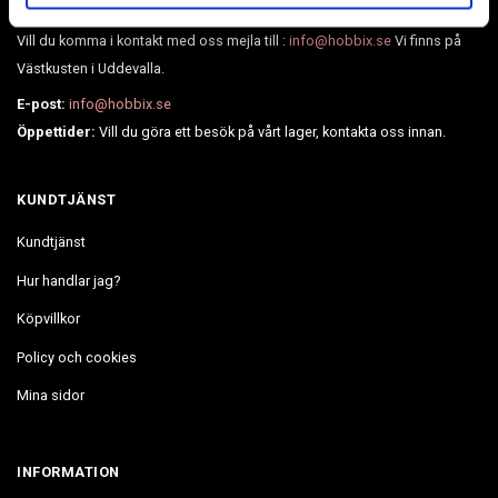
Vi har allt i lager och levererar på några dagar.
Vill du komma i kontakt med oss mejla till :
info@hobbix.se
Vi finns på
Västkusten i Uddevalla.
E-post:
info@hobbix.se
Öppettider:
Vill du göra ett besök på vårt lager, kontakta oss innan.
KUNDTJÄNST
Kundtjänst
Hur handlar jag?
Köpvillkor
Policy och cookies
Mina sidor
INFORMATION