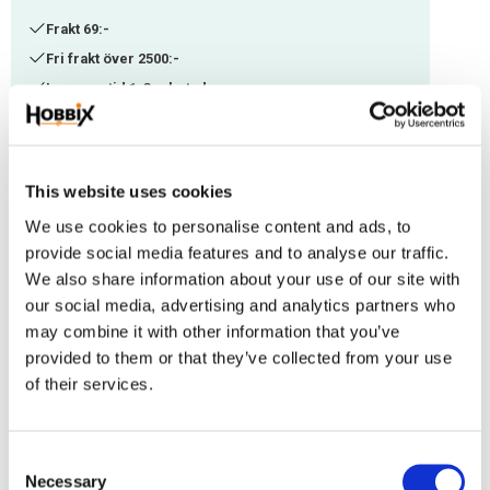
Frakt 69:-
Fri frakt över 2500:-
Leveranstid 1-3 arbetsdagar
Lagerstatus
184 m i lager
This website uses cookies
Artikelnr
IJ-106
We use cookies to personalise content and ads, to
provide social media features and to analyse our traffic.
Paracord tillverkad i USA 100% nylon type II, tjocklek ca. 3 mm. brottstyrka
We also share information about your use of our site with
ca.192 kg. En smidig lina till mindre halsband el. armband. Snygg
our social media, advertising and analytics partners who
tillsammans med paracord 550. som en dekorationslina eller som effekt.
may combine it with other information that you’ve
provided to them or that they’ve collected from your use
of their services.
C
Omdömen
Necessary
o