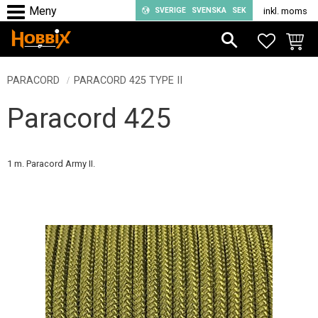
SVERIGE
SVENSKA
SEK
inkl. moms
Meny
FAVORIT
KUND
PARACORD
PARACORD 425 TYPE II
Paracord 425
1 m. Paracord Army II.