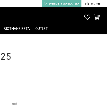
inkl. moms
SVERIGE
SVENSKA
SEK
FAVORITE
KUNDV
BIOTHANE BETA.
OUTLET!
425
m