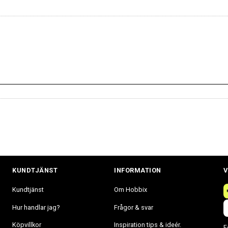
KUNDTJÄNST
INFORMATION
V
Kundtjänst
Om Hobbix
Hur handlar jag?
Frågor & svar
Köpvillkor
Inspiration tips & ideér.
F