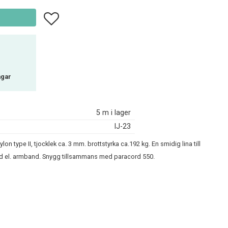
Lägg till i favoriter
agar
5 m i lager
IJ-23
lon type II, tjocklek ca. 3 mm. brottstyrka ca.192 kg. En smidig lina till
nd el. armband. Snygg tillsammans med paracord 550.