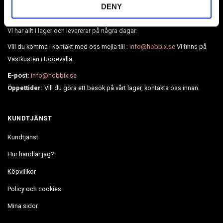
Broderier, Diamond painting, pärlor, läder, BioThane, webbing och
DENY
mycket mer.
Vi har allt i lager och levererar på några dagar.
Vill du komma i kontakt med oss mejla till :
info@hobbix.se
Vi finns på
Västkusten i Uddevalla.
E-post:
info@hobbix.se
Öppettider:
Vill du göra ett besök på vårt lager, kontakta oss innan.
KUNDTJÄNST
Kundtjänst
Hur handlar jag?
Köpvillkor
Policy och cookies
Mina sidor