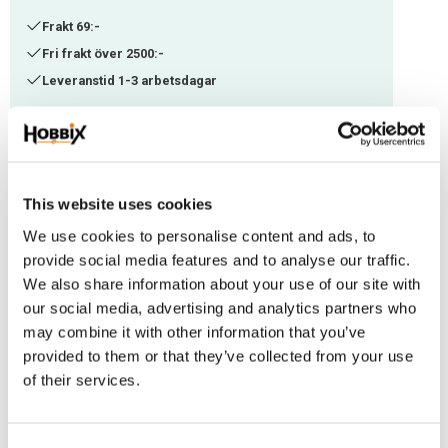
Frakt 69:-
Fri frakt över 2500:-
Leveranstid 1-3 arbetsdagar
Lagerstatus
92 m i lager
Artikelnr
ITC-65
This website uses cookies
Detta är en tunnare paracord som man kan göra lite tunnare arbeten ,med.
We use cookies to personalise content and ads, to
Går också bra att använda tillsammans med andra tjocklekar eller som
provide social media features and to analyse our traffic.
We also share information about your use of our site with
dekorationstråd. Är smidig och fin att arbeta med och lätt att knyta.
our social media, advertising and analytics partners who
Paracord nylon/polyester. Brottstyrka ca.100-125 kg,. Tjocklek ca. 2-2,4
may combine it with other information that you’ve
mm. Denna tråden har 3 st. innertrådar.
provided to them or that they’ve collected from your use
of their services.