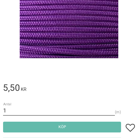
5,50
KR
Antal
m
Lägg t
KÖP