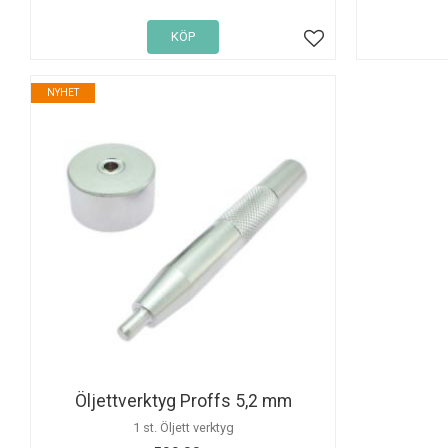
KÖP
Lägg till i favoriter
NYHET
Öljettverktyg Proffs 5,2 mm
1 st. Öljett verktyg