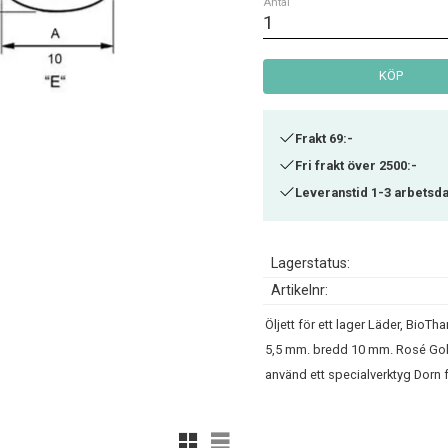
Antal
KÖP
Frakt 69:-
Fri frakt över 2500:-
Leveranstid 1-3 arbetsd
Lagerstatus
Artikelnr
Öljett för ett lager Läder, BioTh
5,5 mm. bredd 10 mm. Rosé Gold.
använd ett specialverktyg Dorn 
Rutnätsvy
Listvy