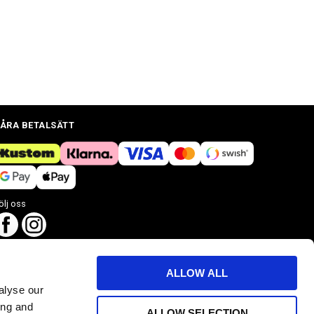
ÅRA BETALSÄTT
ölj oss
ALLOW ALL
alyse our
ing and
ALLOW SELECTION