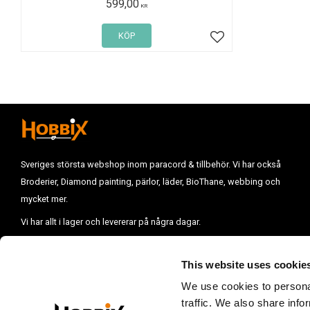
599,00
KR
KÖP
Lägg till i favoriter
Sveriges största webshop inom paracord & tillbehör. Vi har också
Broderier, Diamond painting, pärlor, läder, BioThane, webbing och
mycket mer.
Vi har allt i lager och levererar på några dagar.
Vill du komma i kontakt med oss mejla till :
info@hobbix.se
Vi finns på
Västkusten i Uddevalla.
This website uses cookie
E-post:
info@hobbix.se
We use cookies to personal
Öppettider:
Vill du göra ett besök på vårt lager, kontakta oss innan.
traffic. We also share info