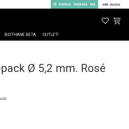
inkl. moms
SVERIGE
SVENSKA
SEK
FAVORITE
KUNDV
BIOTHANE BETA.
OUTLET!
5-pack Ø 5,2 mm. Rosé
Gold.