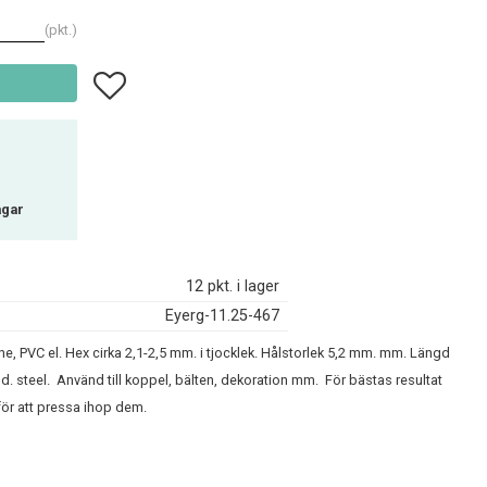
pkt.
Lägg till i favoriter
agar
12 pkt. i lager
Eyerg-11.25-467
ane, PVC el. Hex cirka 2,1-2,5 mm. i tjocklek. Hålstorlek 5,2 mm. mm. Längd
 steel. Använd till koppel, bälten, dekoration mm. För bästas resultat
för att pressa ihop dem.