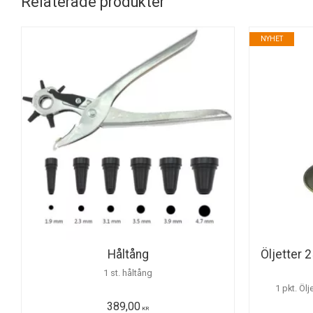
Relaterade produkter
NYHET
Håltång
Öljetter 
1 st. håltång
1 pkt. Öl
389,00
KR