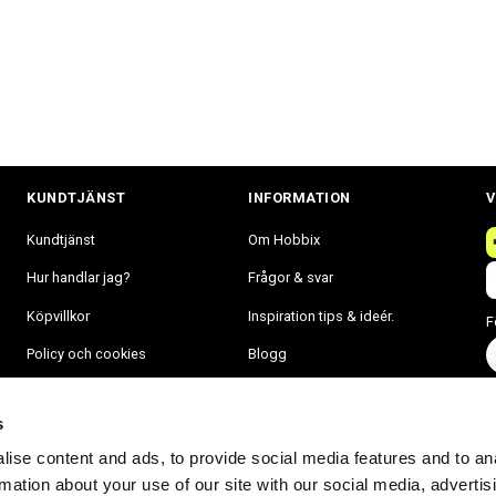
KUNDTJÄNST
INFORMATION
V
Kundtjänst
Om Hobbix
Hur handlar jag?
Frågor & svar
Köpvillkor
Inspiration tips & ideér.
F
Policy och cookies
Blogg
Mina sidor
s
ise content and ads, to provide social media features and to an
rmation about your use of our site with our social media, advertis