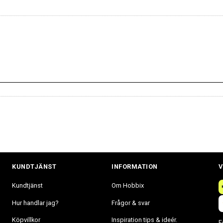
KUNDTJÄNST
INFORMATION
V
Kundtjänst
Om Hobbix
Hur handlar jag?
Frågor & svar
Köpvillkor
Inspiration tips & ideér.
F