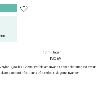
Lägg till i favoriter
agar
17 m i lager
IMC-69
% Nylon. Tjocklek 1,2 mm. Perfekt att använda som dekoration vid avslut
ockare paracord tråd. Denna tråd skiftar i två gröna nyanser.