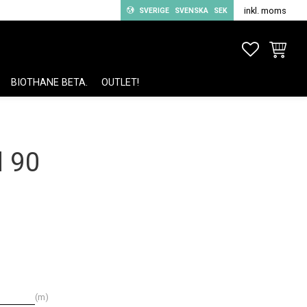
inkl. moms
SVERIGE
SVENSKA
SEK
FAVORITE
KUNDV
BIOTHANE BETA.
OUTLET!
d 90
m