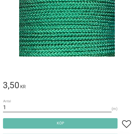
3,50
KR
Antal
m
Lägg t
KÖP