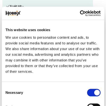
Frakt 69:-
Fri frakt över 2500:-
Leveranstid 1-3 arbetsdagar
This website uses cookies
Lagerstatus
93 m i lager
We use cookies to personalise content and ads, to
Artikelnr
IMC-50
provide social media features and to analyse our traffic.
We also share information about your use of our site with
our social media, advertising and analytics partners who
Micro cord tillverkad i USA, 100% Nylon. Tjocklek 1,18 mm. Perfekt att
may combine it with other information that you’ve
använda som dekoration vid avslut på koppel eller i arbeten med tjockare
provided to them or that they’ve collected from your use
paracord tråd.
of their services.
Omdömen
C
Du
Necessary
o
n
s