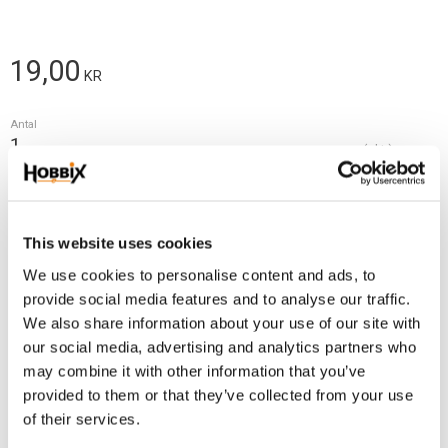
19,00
KR
Antal
pkt.
Lägg t
KÖP
This website uses cookies
Frakt 69:-
We use cookies to personalise content and ads, to
Fri frakt över 2500:-
provide social media features and to analyse our traffic.
Leveranstid 1-3 arbetsdagar
We also share information about your use of our site with
our social media, advertising and analytics partners who
may combine it with other information that you’ve
Lagerstatus
3 pkt. i lager
provided to them or that they’ve collected from your use
Artikelnr
TS-15
of their services.