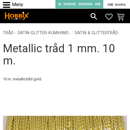
SVERIGE
SVENSKA
SEK
inkl. moms
Meny
FAVORIT
KUND
TRÅD - SATIN-GLITTER-KUMIHIMO
SATIN & GLITTERTRÅD
Metallic tråd 1 mm. 10
m.
10 m. metallictråd gold.