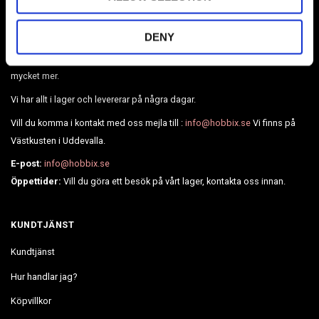
DENY
Sveriges största webshop inom paracord & tillbehör. Vi har också
Broderier, Diamond painting, pärlor, läder, BioThane, webbing och
mycket mer.
Vi har allt i lager och levererar på några dagar.
Vill du komma i kontakt med oss mejla till :
info@hobbix.se
Vi finns på
Västkusten i Uddevalla.
E-post:
info@hobbix.se
Öppettider:
Vill du göra ett besök på vårt lager, kontakta oss innan.
KUNDTJÄNST
Kundtjänst
Hur handlar jag?
Köpvillkor