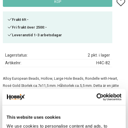
Lägg t
KÖP
Frakt 69:-
Fri frakt över 2500:-
Leveranstid 1-3 arbetsdagar
Lagerstatus
2 pkt. i lager
Artikelnr
H4C-82
Alloy European Beads, Hollow, Large Hole Beads, Rondelle with Heart,
Rosé Gold Storlek ca.7x11,5 mm. Hålstorlek ca.5,5 mm. Detta är en jätte
läcker sirlig mönstrad metall pärla. passar bra på koppel eller
hundhalsband, nyckelringar och utställningskoppel. Inkludera i arbeten
med paracord, rattail, satintråd eller läder m.m..
This website uses cookies
Relaterade produkter
We use cookies to personalise content and ads, to