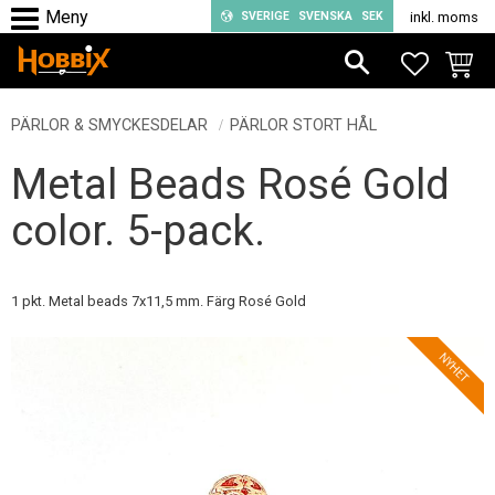
SVERIGE
SVENSKA
SEK
inkl. moms
Meny
FAVORIT
KUND
PÄRLOR & SMYCKESDELAR
PÄRLOR STORT HÅL
Metal Beads Rosé Gold
color. 5-pack.
1 pkt. Metal beads 7x11,5 mm. Färg Rosé Gold
NYHET