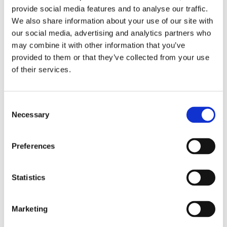
provide social media features and to analyse our traffic.
NYHET
We also share information about your use of our site with
our social media, advertising and analytics partners who
may combine it with other information that you’ve
provided to them or that they’ve collected from your use
of their services.
C
Necessary
o
Metal Beads Gold color.
n
5-pack.
s
Preferences
1 pkt. Metal beads 7x11,5 mm.
e
Färg Gold
n
69,00
KR
t
Statistics
S
KÖP
Lägg till i favoriter
e
Marketing
l
e