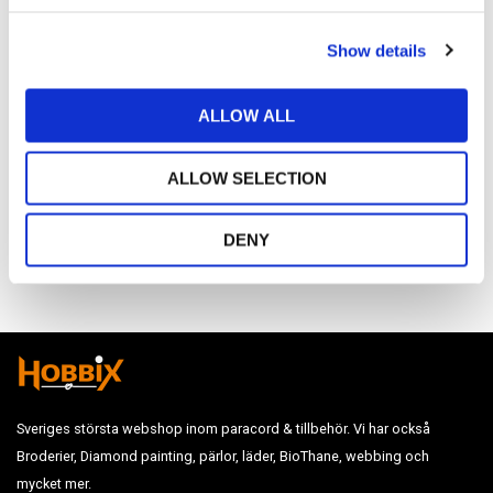
Omdömen
c
Show details
t
Du
i
o
ALLOW ALL
n
ALLOW SELECTION
DENY
Bli den första att lämna ett omdöme.
Sveriges största webshop inom paracord & tillbehör. Vi har också
Broderier, Diamond painting, pärlor, läder, BioThane, webbing och
mycket mer.