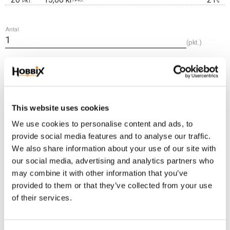
PKT.
%
Antal
pkt.
Lägg t
KÖP
Frakt 69:-
This website uses cookies
Fri frakt över 2500:-
We use cookies to personalise content and ads, to
Leveranstid 1-3 arbetsdagar
provide social media features and to analyse our traffic.
We also share information about your use of our site with
our social media, advertising and analytics partners who
Lagerstatus
10 pkt. i lager
may combine it with other information that you’ve
Artikelnr
LO26B-586
provided to them or that they’ve collected from your use
of their services.
En perfekt detalj för att hålla ordning på remmar, flätning m.m. där ett
reglerbart spänne används. 11x26 mm. godstjocklek ca. 3 mm. osvetsad.