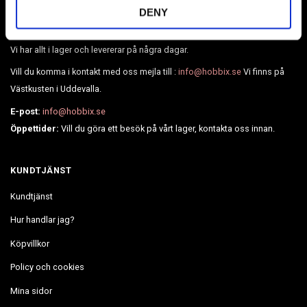
Broderier, Diamond painting, pärlor, läder, BioThane, webbing och
DENY
mycket mer.
Vi har allt i lager och levererar på några dagar.
Vill du komma i kontakt med oss mejla till :
info@hobbix.se
Vi finns på
Västkusten i Uddevalla.
E-post:
info@hobbix.se
Öppettider:
Vill du göra ett besök på vårt lager, kontakta oss innan.
KUNDTJÄNST
Kundtjänst
Hur handlar jag?
Köpvillkor
Policy och cookies
Mina sidor