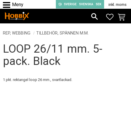
SVERIGE
SVENSKA
SEK
inkl. moms
Meny
FAVORIT
KUND
REP, WEBBING
TILLBEHÖR, SPÄNNEN M.M.
LOOP 26/11 mm. 5-
pack. Black
1 pkt. rektangel loop 26 mm., svartlackad.