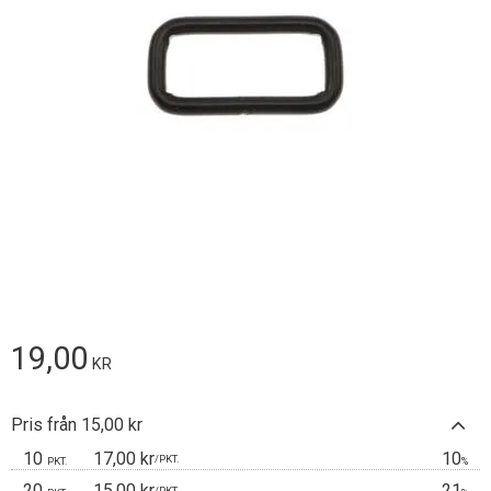
19,00
KR
Pris från 15,00 kr
10
17,00 kr
10
/
PKT.
PKT.
%
20
15,00 kr
21
/
PKT.