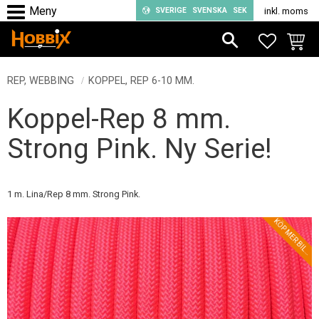
SVERIGE
SVENSKA
SEK
inkl. moms
Meny
FAVORIT
KUND
REP, WEBBING
KOPPEL, REP 6-10 MM.
Koppel-Rep 8 mm.
Strong Pink. Ny Serie!
1 m. Lina/Rep 8 mm. Strong Pink.
L
!