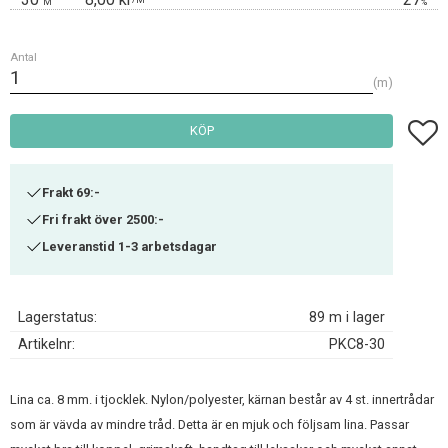
M
%
Antal
m
Lägg t
KÖP
Frakt 69:-
Fri frakt över 2500:-
Leveranstid 1-3 arbetsdagar
Lagerstatus
89 m i lager
Artikelnr
PKC8-30
Lina ca. 8 mm. i tjocklek. Nylon/polyester, kärnan består av 4 st. innertrådar
som är vävda av mindre tråd. Detta är en mjuk och följsam lina. Passar