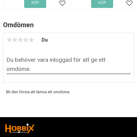
KÖP
KÖP
Lägg till i favoriter
Lägg
Omdömen
Du
Bli den första att lämna ett omdöme.