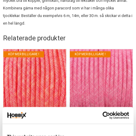
mycket bra till koppel, grimskaft, handtag till leksaker och mycket annat.
Kombinera gärna med någon paracord som vi har i många olika
tjocklekar. Beställer du exempelvis 6 m, 14m, eller 30 m. så skickar vi detta i
en hel längd.
Relaterade produkter
KÖP MER BILLIGARE !
KÖP MER BILLIGARE !
Koppel-Rep 8 mm. Ny
Koppel-Rep 8 mm. Ny
Serie!
Serie!
1 m. Lina/Rep 8 mm. Neon
1 m. Lina/Rep 8 mm. Rosie.