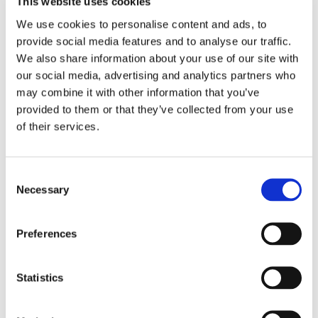
This website uses cookies
Pink/Orange.
14,00
14,00
We use cookies to personalise content and ads, to
KR
KR
provide social media features and to analyse our traffic.
KÖP
KÖP
We also share information about your use of our site with
Lägg till i favoriter
Lägg
our social media, advertising and analytics partners who
may combine it with other information that you’ve
KÖP MER BILLIGARE !
KÖP MER BILLIGARE !
provided to them or that they’ve collected from your use
of their services.
C
Necessary
o
n
s
Preferences
e
Koppel-Rep 8 mm. Ny
Koppel-Rep 8 mm. Ny
Serie!
Serie!
n
t
Statistics
1 m. Lina/Rep 8 mm. Riffle.
1 m. Lina/Rep 8 mm. Neon
Orange Z.
S
14,00
14,00
e
KR
KR