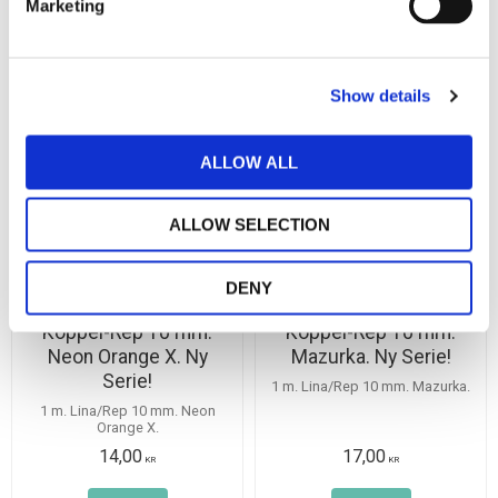
Marketing
l
KÖP
KÖP
e
Lägg till i favoriter
Lägg
c
Show details
t
KÖP MER BILLIGARE !
KÖP MER BILLIGARE !
i
o
ALLOW ALL
n
ALLOW SELECTION
DENY
Koppel-Rep 10 mm.
Koppel-Rep 10 mm.
Neon Orange X. Ny
Mazurka. Ny Serie!
Serie!
1 m. Lina/Rep 10 mm. Mazurka.
1 m. Lina/Rep 10 mm. Neon
Orange X.
14,00
17,00
KR
KR