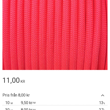
11,00
KR
Pris från 8,00 kr
10
9,50 kr
13
/
M
M
%
30
8,00 kr
27
/
M