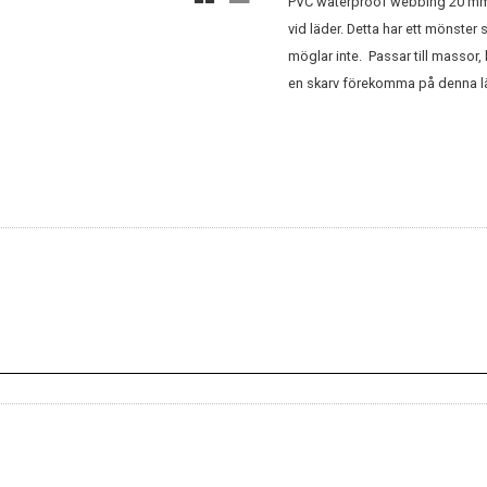
PVC waterproof webbing 20 mm. 
vid läder. Detta har ett mönster s
möglar inte. Passar till massor
en skarv förekomma på denna l