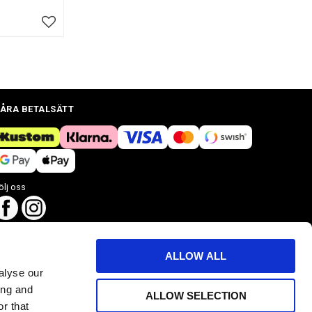
Lägg till i favoriter
ÅRA BETALSÄTT
ölj oss
ALLOW ALL
alyse our
ing and
ALLOW SELECTION
r that