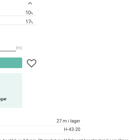
10
%
17
%
m
Lägg till i favoriter
agar
27 m i lager
H-43-20