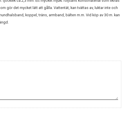
tjocklek ca.2,3 mm. Ett mycket mjukt följsamt konstmaterial som liknas
om gör det mycket lätt att gålla. Vattentät, kan tvättas av, luktar inte och
, hundhalsband, koppel, träns, armband, bälten m.m. Vid köp av 30 m. kan
ängd.