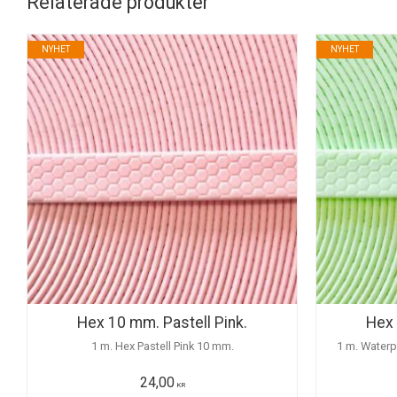
Relaterade produkter
NYHET
NYHET
Hex 10 mm. Pastell Pink.
Hex 
1 m. Hex Pastell Pink 10 mm.
1 m. Waterp
24,00
KR