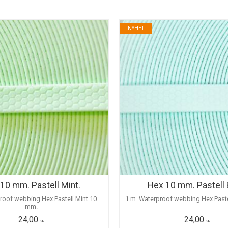
NYHET
10 mm. Pastell Mint.
Hex 10 mm. Pastell 
roof webbing Hex Pastell Mint 10
1 m. Waterproof webbing Hex Past
mm.
24,00
24,00
KR
KR