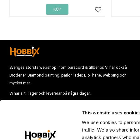
KÖP
Lägg till i favoriter
Sveriges största webshop inom paracord & tillbehör. Vi har också
Broderier, Diamond painting, pärlor, läder, BioThane, webbing och
mycket mer.
Vi har allt i lager och levererar på några dagar.
Vill du komma i kontakt med oss mejla till :
info@hobbix.se
Vi finns på
Västkusten i Uddevalla.
This website uses cookie
E-post:
info@hobbix.se
We use cookies to personal
Öppettider:
Vill du göra ett besök på vårt lager, kontakta oss innan.
traffic. We also share info
analytics partners who may