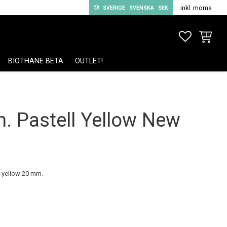
inkl. moms
SVERIGE
SVENSKA
SEK
FAVORITE
KUNDV
BIOTHANE BETA.
OUTLET!
. Pastell Yellow New
 yellow 20 mm.