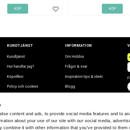
KÖP
KÖP
Lägg till i favoriter
KUNDTJÄNST
INFORMATION
V
Kundtjänst
Om Hobbix
Hur handlar jag?
Frågor & svar
Köpvillkor
Inspiration tips & ideér.
F
Policy och cookies
Blogg
Mina sidor
s
ise content and ads, to provide social media features and to an
rmation about your use of our site with our social media, advertis
 combine it with other information that you’ve provided to them o