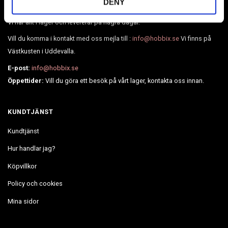
DENY
mycket mer.
Vi har allt i lager och levererar på några dagar.
Vill du komma i kontakt med oss mejla till :
info@hobbix.se
Vi finns på
Västkusten i Uddevalla.
E-post:
info@hobbix.se
Öppettider:
Vill du göra ett besök på vårt lager, kontakta oss innan.
KUNDTJÄNST
Kundtjänst
Hur handlar jag?
Köpvillkor
Policy och cookies
Mina sidor