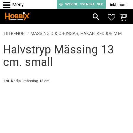
SVERIGE
SVENSKA
SEK
inkl. moms
Meny
FAVORIT
KUND
TILLBEHÖR
MÄSSING D & O-RINGAR, HAKAR, KEDJOR M.M.
Halvstryp Mässing 13
cm. small
1 st. Kedja i mässing 13 cm.