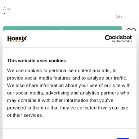
Antal
st
Lägg t
KÖP
Frakt 69:-
Fri frakt över 2500:-
This website uses cookies
Leveranstid 1-3 arbetsdagar
We use cookies to personalise content and ads, to
provide social media features and to analyse our traffic.
We also share information about your use of our site with
Lagerstatus
23 st i lager
our social media, advertising and analytics partners who
Artikelnr
HSMV-23
may combine it with other information that you’ve
provided to them or that they’ve collected from your use
of their services.
Passar valpar eller små hundar, O-ring 13 mm. Godstjocklek 2 mm. Kedja
total längd ca. 13 cm. Detta är en solid svetsad mässing. Breaking load 80
kg.
C