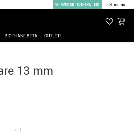
inkl. moms
SVERIGE
SVENSKA
SEK
FAVORITE
KUNDV
BIOTHANE BETA.
OUTLET!
uare 13 mm
st