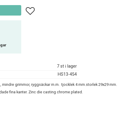
Lägg till i favoriter
agar
7 st i lager
HS13-454
pel, mindre grimmor, ryggsäckar m.m.
tjocklek 4 mm.storlek 29x29 mm.
de fina kanter. Zinc die casting chrome plated.