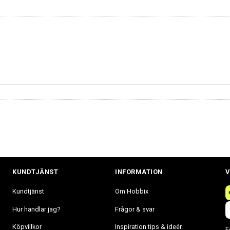
KUNDTJÄNST
INFORMATION
V
Kundtjänst
Om Hobbix
Hur handlar jag?
Frågor & svar
Köpvillkor
Inspiration tips & ideér.
F