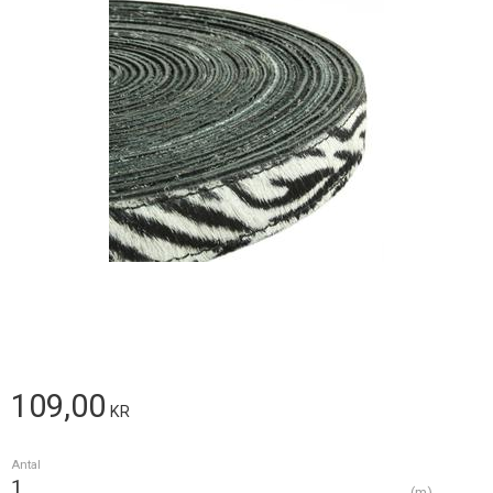
109,00
KR
Antal
m