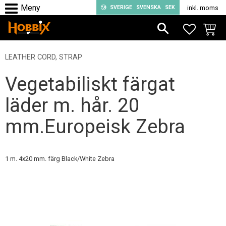
SVERIGE
SVENSKA
SEK
inkl. moms
Meny
FAVORIT
KUND
LEATHER CORD, STRAP
Vegetabiliskt färgat
läder m. hår. 20
mm.Europeisk Zebra
1 m. 4x20 mm. färg Black/White Zebra