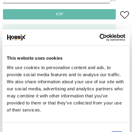
Lägg t
KÖP
Frakt 69:-
Fri frakt över 2500:-
Leveranstid 1-3 arbetsdagar
This website uses cookies
We use cookies to personalise content and ads, to
Lagerstatus
10 m i lager
provide social media features and to analyse our traffic.
Artikelnr
LE20-13
We also share information about your use of our site with
our social media, advertising and analytics partners who
Detta är en rem med päls på den mönstrade sidan och mocka på
may combine it with other information that you’ve
baksidan. Tjocklek ca.4 mm. bredd 20 mm. Passar perfekt till selar, eller
provided to them or that they’ve collected from your use
halsband, armband och som dekoration i inredning. Kombinera gärna med
of their services.
våra lås, nitar eller annan metall.
Beställer du ex. 3 m. så får du längden i helt stycke.
C