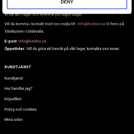
DENY
mycket mer.
Vi har allt i lager och levererar på några dagar.
Vill du komma i kontakt med oss mejla till :
info@hobbix.se
Vi finns på
Västkusten i Uddevalla.
E-post:
info@hobbix.se
Öppettider:
Vill du göra ett besök på vårt lager, kontakta oss innan.
KUNDTJÄNST
Kundtjänst
Hur handlar jag?
Köpvillkor
Policy och cookies
Mina sidor