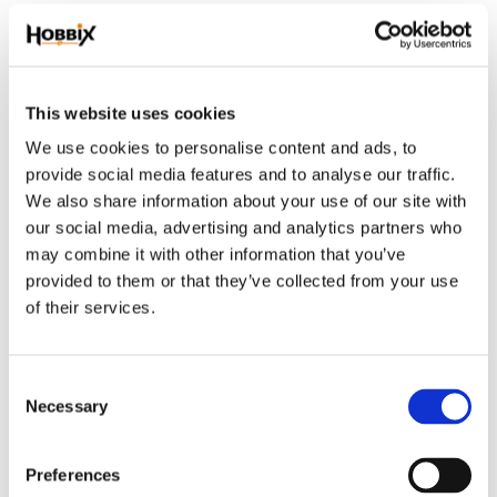
Lyxiga färdiga tavlor. Canvasväven sitter på en träram och en träskiva som
är ca 20 mm. hög. Motivet omges av ett 3D-tryck för snygg inramning av
pärlorna. Det är runda Resin pärlor och de är av högsta kvalitet, dessa
This website uses cookies
tavlor tillverkas i Europa. Pärlorna i motivet kan vara glittriga, matta, blanka
We use cookies to personalise content and ads, to
eller skimrande allt för att passa motivet. Det medföljer en bruksanvisning,
provide social media features and to analyse our traffic.
appliceringspenna, vax, pärlask, pincett och upphängningsöglor. När du
We also share information about your use of our site with
har applicerat alla pärlor kan du hänga upp din tavla på väggen direkt. Inga
our social media, advertising and analytics partners who
extra kostnader tillkommer.
may combine it with other information that you’ve
provided to them or that they’ve collected from your use
Relaterade produkter
of their services.
25
C
%
Necessary
o
n
s
Preferences
e