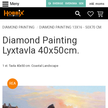
SVERIGE
SVENSKA
SEK
inkl. moms
Meny
FAVORIT
KUND
DIAMOND PAINTING
DIAMOND PAINTING 13X16 - 50X70 CM.
Diamond Painting
Lyxtavla 40x50cm.
1 st. Tavla 40x50 cm. Coastal Landscape
50
%