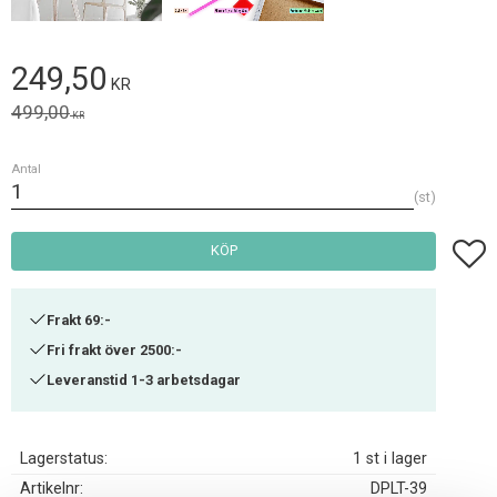
Nedsatt pris:
249,50
KR
Ordinarie pris:
499,00
KR
Antal
st
Lägg t
KÖP
Frakt 69:-
Fri frakt över 2500:-
Leveranstid 1-3 arbetsdagar
Lagerstatus
1 st i lager
Artikelnr
DPLT-39