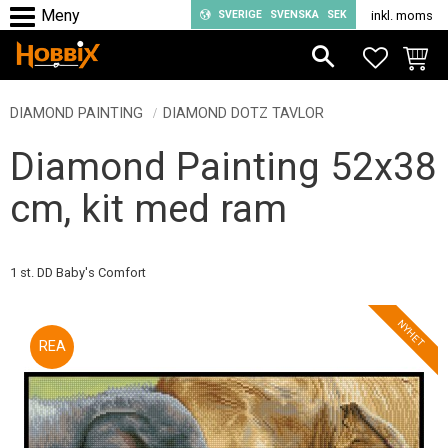
SVERIGE
SVENSKA
SEK
inkl. moms
Meny
FAVORIT
KUND
DIAMOND PAINTING
DIAMOND DOTZ TAVLOR
Diamond Painting 52x38
cm, kit med ram
1 st. DD Baby's Comfort
NYHET
30
%