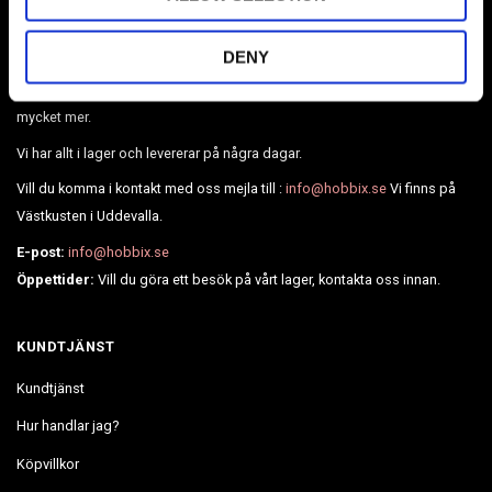
DENY
Sveriges största webshop inom paracord & tillbehör. Vi har också
Broderier, Diamond painting, pärlor, läder, BioThane, webbing och
mycket mer.
Vi har allt i lager och levererar på några dagar.
Vill du komma i kontakt med oss mejla till :
info@hobbix.se
Vi finns på
Västkusten i Uddevalla.
E-post:
info@hobbix.se
Öppettider:
Vill du göra ett besök på vårt lager, kontakta oss innan.
KUNDTJÄNST
Kundtjänst
Hur handlar jag?
Köpvillkor