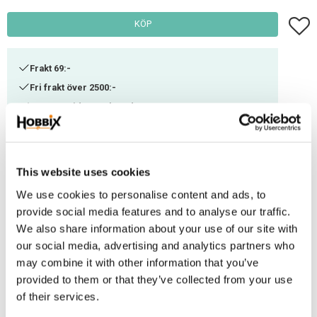
Lägg t
KÖP
Frakt 69:-
Fri frakt över 2500:-
Leveranstid 1-3 arbetsdagar
Artikelnr
DD-25
This website uses cookies
We use cookies to personalise content and ads, to
Om du vill ha diamond paintings av högsta kvalitet med realistiskt motiv
provide social media features and to analyse our traffic.
som ger ett unikt och enastående resultat så är Diamond Dotz för
We also share information about your use of our site with
dig. Diamond Dotz är tavlor från en av världens största leverantörer inom
our social media, advertising and analytics partners who
Diamond Painting. Dess stenar är jämna och anpassade i olika storlekar
may combine it with other information that you’ve
och modeller för att få en effektfull nyansskiftning i tavlan. Väven är mjuk
provided to them or that they’ve collected from your use
och tät med tydliga markeringar för stenarna. Innehåller allt du behöver för
of their services.
att skapa ditt alldeles egna mästerverk direkt: Färgtryckt tyg av hög kvalitet,