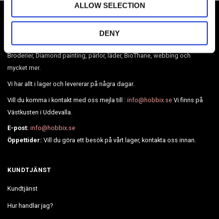
ALLOW SELECTION
DENY
Sveriges största webshop inom paracord & tillbehör. Vi har också
Broderier, Diamond painting, pärlor, läder, BioThane, webbing och
mycket mer.
Vi har allt i lager och levererar på några dagar.
Vill du komma i kontakt med oss mejla till :
info@hobbix.se
Vi finns på
Västkusten i Uddevalla.
E-post:
info@hobbix.se
Öppettider:
Vill du göra ett besök på vårt lager, kontakta oss innan.
KUNDTJÄNST
Kundtjänst
Hur handlar jag?