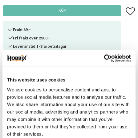
Lägg t
KÖP
Frakt 69:-
Fri frakt över 2500:-
Leveranstid 1-3 arbetsdagar
Artikelnr
DD-16
This website uses cookies
Om du vill ha diamond paintings av högsta kvalitet med realistiskt motiv
We use cookies to personalise content and ads, to
som ger ett unikt och enastående resultat så är Diamond Dotz för
provide social media features and to analyse our traffic.
dig. Diamond Dotz är tavlor från en av världens största leverantörer inom
We also share information about your use of our site with
Diamond Painting. Dess stenar är jämna och anpassade i olika storlekar
our social media, advertising and analytics partners who
och modeller för att få en effektfull nyansskiftning i tavlan. Väven är mjuk
may combine it with other information that you’ve
och tät med tydliga markeringar för stenarna. Innehåller allt du behöver för
provided to them or that they’ve collected from your use
att skapa ditt alldeles egna mästerverk direkt: Färgtryckt tyg av hög kvalitet,
of their services.