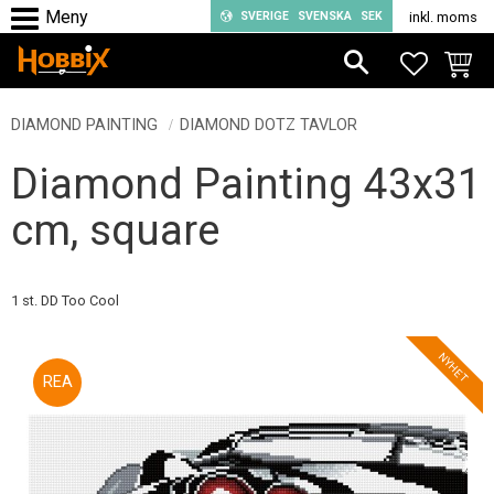
SVERIGE
SVENSKA
SEK
inkl. moms
Meny
FAVORIT
KUND
DIAMOND PAINTING
DIAMOND DOTZ TAVLOR
Diamond Painting 43x31
cm, square
1 st. DD Too Cool
NYHET
30
%