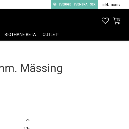
inkl. moms
SVERIGE
SVENSKA
SEK
FAVORITE
KUNDV
BIOTHANE BETA.
OUTLET!
 mm. Mässing
11