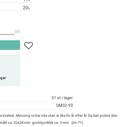
%
20
%
st
Lägg till i favoriter
agar
51 st i lager
DM32-93
 kvalitet. Mässing rostar inte utan är lika fin år efter år. Du kan polera den
ermått ca. 32x28 mm. godstjocklek ca. 5 mm. (im-71)