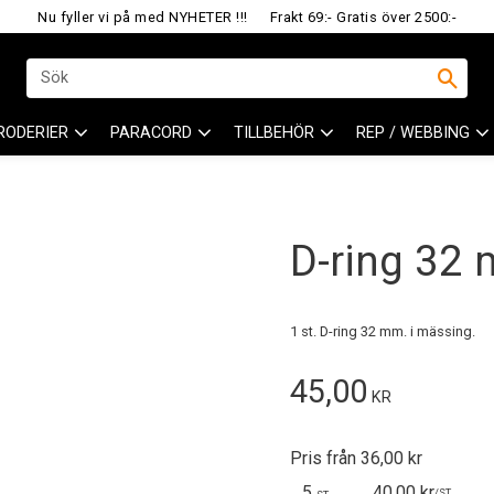
Nu fyller vi på med NYHETER !!!
Frakt 69:- Gratis över 2500:-
RODERIER
PARACORD
TILLBEHÖR
REP / WEBBING
D-ring 32
1 st. D-ring 32 mm. i mässing.
45,00
KR
Pris från 36,00 kr
5
40,00 kr
/
ST