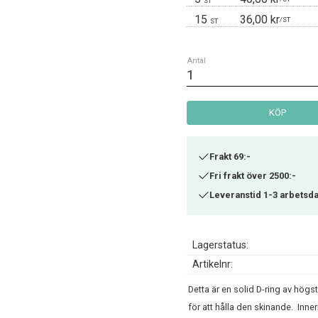
ST
15
36,00 kr
/
ST
ST
Antal
KÖP
Frakt 69:-
Fri frakt över 2500:-
Leveranstid 1-3 arbetsd
Lagerstatus
Artikelnr
Detta är en solid D-ring av högsta
för att hålla den skinande. Inn