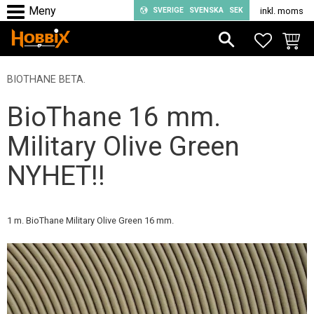
SVERIGE
SVENSKA
SEK
inkl. moms
Meny
FAVORIT
KUND
BIOTHANE BETA.
BioThane 16 mm.
Military Olive Green
NYHET!!
1 m. BioThane Military Olive Green 16 mm.