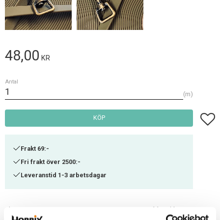
48,00
KR
Antal
m
Lägg t
KÖP
Frakt 69:-
Fri frakt över 2500:-
Leveranstid 1-3 arbetsdagar
Lagerstatus
11 m i lager