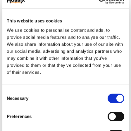
Artikelnr
BT-37-16
BioThane är polyester i kärnan och PVC utanpå, bredd 16 mm. tjocklek
This website uses cookies
ca.2,5 mm. ett mjukt följsamt konstmaterial som är det närmaste läder man
We use cookies to personalise content and ads, to
kan komma.. Vattentät, kan tvättas av, luktar inte och möglar inte. Passar till
provide social media features and to analyse our traffic.
många användningsområden, hundhalsband, koppel, träns, grimmor,
We also share information about your use of our site with
selar, armband, bälten m.m.
our social media, advertising and analytics partners who
may combine it with other information that you’ve
Relaterade produkter
provided to them or that they’ve collected from your use
of their services.
NYHET
C
Necessary
o
n
s
Preferences
e
n