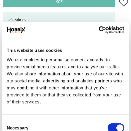
Lägg t
KÖP
Frakt 69:-
Fri frakt över 2500:-
Leveranstid 1-3 arbetsdagar
This website uses cookies
Lagerstatus
6 m i lager
We use cookies to personalise content and ads, to
Artikelnr
BT-27-13
provide social media features and to analyse our traffic.
We also share information about your use of our site with
our social media, advertising and analytics partners who
BioThane är polyester i kärnan och PVC utanpå, bredd 13 mm. tjocklek
may combine it with other information that you’ve
ca.2,5 mm. ett mjukt följsamt konstmaterial som är det närmaste läder man
provided to them or that they’ve collected from your use
kan komma.. Vattentät, kan tvättas av, luktar inte och möglar inte. Passar till
of their services.
många användningsområden, hundhalsband, koppel, träns, grimmor,
selar, armband, bälten m.m.
C
Omdömen
Necessary
o