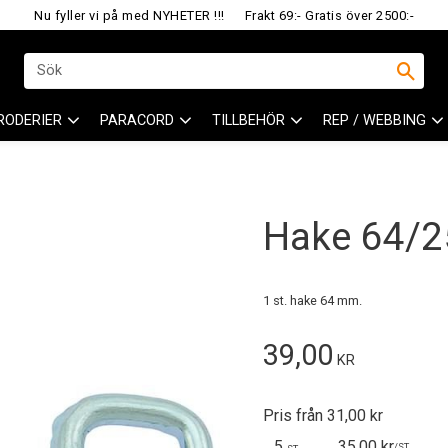
Nu fyller vi på med NYHETER !!!
Frakt 69:- Gratis över 2500:-
RODERIER
PARACORD
TILLBEHÖR
REP / WEBBING
Hake 64/
1 st. hake 64 mm.
39,00
KR
Pris från 31,00 kr
5
35,00 kr
/
ST