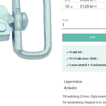
ST
10
31,00 kr
/
ST
ST
Antal
KÖP
Frakt 69:-
Fri frakt över 2500:-
Leveranstid 1-3 arbetsd
Lagerstatus
Artikelnr
Till webbing 25 mm. Ögla innermå
för användning i koppel m.m. Den