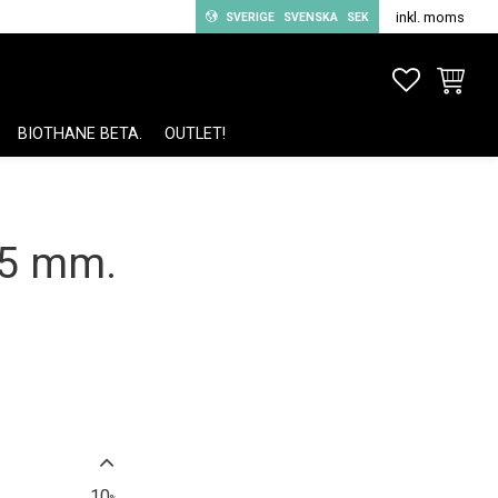
inkl. moms
SVERIGE
SVENSKA
SEK
FAVORITE
KUNDV
BIOTHANE BETA.
OUTLET!
25 mm.
10