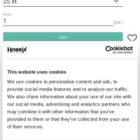
Antal
pkt.
Lägg t
KÖP
Frakt 69:-
Fri frakt över 2500:-
This website uses cookies
Leveranstid 1-3 arbetsdagar
We use cookies to personalise content and ads, to
provide social media features and to analyse our traffic.
Lagerstatus
22 pkt. i lager
We also share information about your use of our site with
our social media, advertising and analytics partners who
Artikelnr
NIT-554.25
may combine it with other information that you’ve
provided to them or that they’ve collected from your use
Storlek 7x7 mm. Nit 3 mm. Antik mässing, Nitar du bara behöver hammare
of their services.
för att slå ihop. Använd till koppel, bälten, dekoration och m.m. För bästa
resultat bör materialet du nitar vara ca. 2 mm. tunnare än nitens längd. Vid