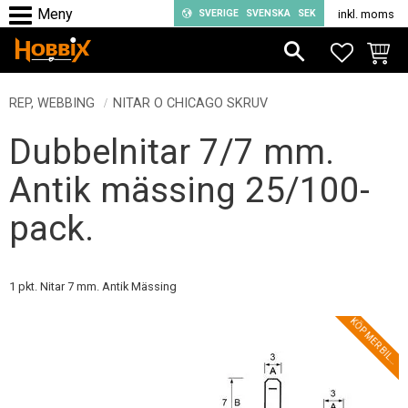
SVERIGE
SVENSKA
SEK
inkl. moms
Meny
FAVORIT
KUND
REP, WEBBING
NITAR O CHICAGO SKRUV
Dubbelnitar 7/7 mm.
Antik mässing 25/100-
pack.
1 pkt. Nitar 7 mm. Antik Mässing
L
!