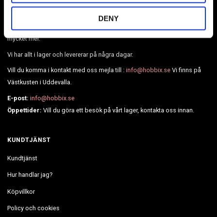
Sveriges största webshop inom paracord & tillbehör. Vi har också
DENY
Broderier, Diamond painting, pärlor, läder, BioThane, webbing och
mycket mer.
Vi har allt i lager och levererar på några dagar.
Vill du komma i kontakt med oss mejla till :
info@hobbix.se
Vi finns på
Västkusten i Uddevalla.
E-post:
info@hobbix.se
Öppettider:
Vill du göra ett besök på vårt lager, kontakta oss innan.
KUNDTJÄNST
Kundtjänst
Hur handlar jag?
Köpvillkor
Policy och cookies