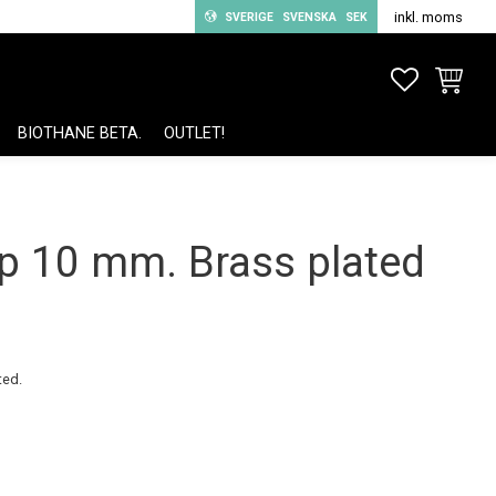
inkl. moms
SVERIGE
SVENSKA
SEK
FAVORITE
KUNDV
BIOTHANE BETA.
OUTLET!
p 10 mm. Brass plated
ted.