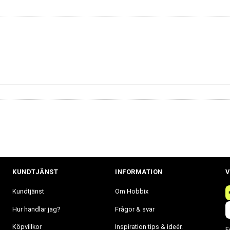
KUNDTJÄNST
INFORMATION
V
Kundtjänst
Om Hobbix
Hur handlar jag?
Frågor & svar
Köpvillkor
Inspiration tips & ideér.
F