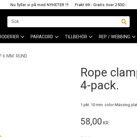
Nu fyller vi på med NYHETER !!!
Frakt 69:- Gratis över 2500:-
RODERIER
PARACORD
TILLBEHÖR
REP / WEBBING
P 6 MM. RUND
Rope clam
4-pack.
1 pkt. 10 mm. color Mässing pla
58,00
KR