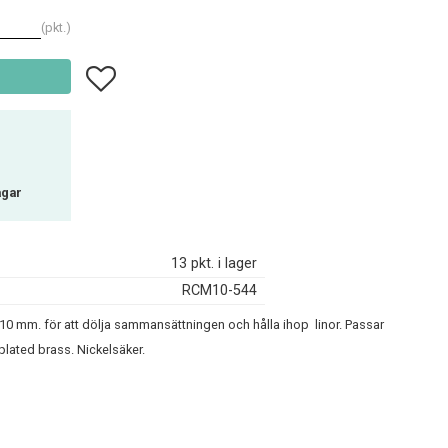
pkt.
Lägg till i favoriter
agar
13 pkt. i lager
RCM10-544
10 mm. för att dölja sammansättningen och hålla ihop linor. Passar
plated brass. Nickelsäker.